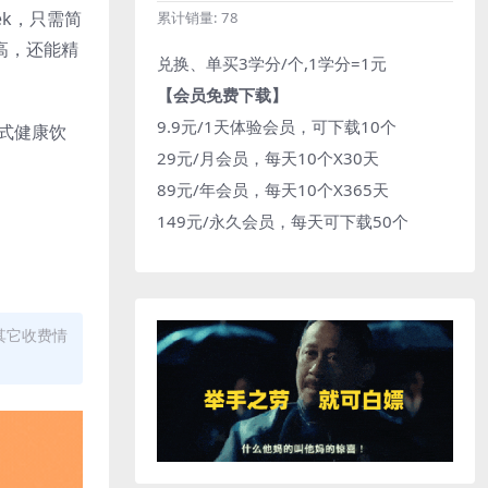
ek，只需简
累计销量:
78
高，还能精
兑换、单买3学分/个,1学分=1元
【会员免费下载】
9.9元/1天体验会员，可下载10个
中式健康饮
29元/月会员，每天10个X30天
89元/年会员，每天10个X365天
149元/永久会员，每天可下载50个
其它收费情