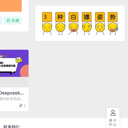
收藏
epseek制
案！
，看到好多热闹街
画面，搭配一段
3
用户
中心
联系我们