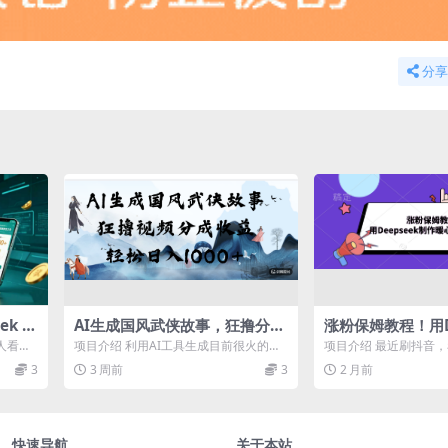
分享
ek 中
AI生成国风武侠故事，狂撸分成
涨粉保姆教程！用De
轻松起
视频收益，轻松日入1000+【可
作暖心治愈情感文
人看？
项目介绍 利用AI工具生成目前很火的武
项目介绍 最近刷抖音
多平台分发】！
正在疯狂
侠/玄幻类的视频，生成的视频国风精
区拍摄人来人往的视频
3
3 周前
3
2 月前
美，原创...
情感文案，...
快速导航
关于本站