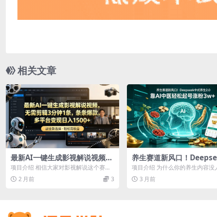
相关文章
最新AI一键生成影视解说视频，
养生赛道新风口！Deepse
无需剪辑3分钟1条，条条爆款，
式养生 2.0，靠 AI 中医
项目介绍 相信大家对影视解说这个赛道
项目介绍 为什么你的养生内容没
多平台变现日入1500+
号涨粉 3w+
都不会陌生，这个赛道不管在那个平台
95%的人不知道： 小红书/抖音
2 月前
3
3 月前
都会获得很...
推...