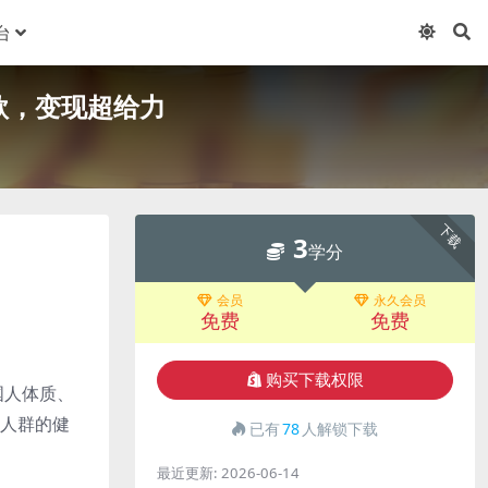
台
款，变现超给力
下载
3
学分
会员
永久会员
免费
免费
购买下载权限
国人体质、
同人群的健
已有
78
人解锁下载
最近更新:
2026-06-14