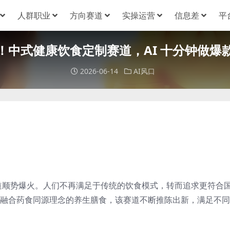
人群职业
方向赛道
实操运营
信息差
平
！中式健康饮食定制赛道，AI 十分钟做爆
2026-06-14
AI风口
道顺势爆火。人们不再满足于传统的饮食模式，转而追求更符合
到融合药食同源理念的养生膳食，该赛道不断推陈出新，满足不