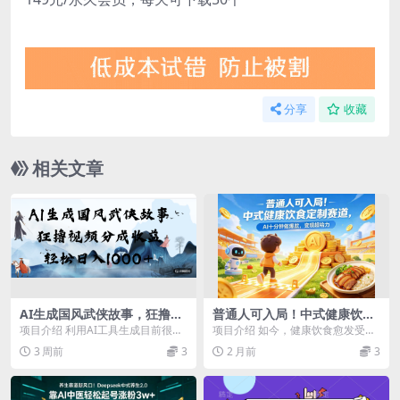
分享
收藏
相关文章
AI生成国风武侠故事，狂撸分
普通人可入局！中式健康饮食
成视频收益，轻松日入1000+
定制赛道，AI 十分钟做爆款，
项目介绍 利用AI工具生成目前很火
项目介绍 如今，健康饮食愈发受到
【可多平台分发】！
变现超给力
的武侠/玄幻类的视频，生成的视频
大众关注，中式健康饮食定制赛道
3 周前
3
2 月前
3
国风精美，原创...
顺势爆火。人们不再...