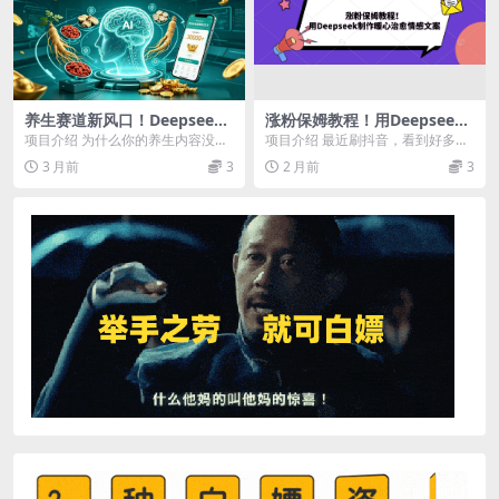
养生赛道新风口！Deepseek
涨粉保姆教程！用Deepseek
中式养生 2.0，靠 AI 中医轻松
制作暖心治愈情感文案！
项目介绍 为什么你的养生内容没人
项目介绍 最近刷抖音，看到好多热
起号涨粉 3w+
看？ 95%的人不知道： 小红书/抖
闹街区拍摄人来人往的视频画面，
3 月前
3
2 月前
3
音正在疯狂推...
搭配一段情感文案，...