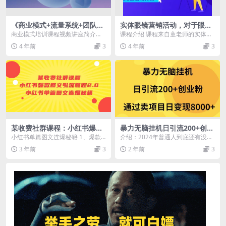
《商业模式+流量系统+团队管
实体眼镜营销活动，对于眼镜
理》培训课程视频
店营销会有更多的理解，分享
商业模式培训课程视频讲座简介：
课程介绍 课程来自童老师的实体眼
8套活动方案
《商业模式+流量系统+团队管理》
镜营销活动，价值666元。对于眼
4 年前
3
4 年前
3
培训课程视频内容...
镜店营销会有更多...
某收费社群课程：小红书爆款
暴力无脑挂机日引流200+创业
图文引流教程2.0+小红书单篇
粉通过卖项目日变现2000+
小红书单篇图文连爆秘籍 1、爆款
介绍：2024年普通人到底还有没有
图文连爆秘籍
图文案例展示及小红书养号的6个细
逆袭或者年赚百万的机会 答案是肯
3 年前
3
2 年前
3
节 2、一分钟制...
定有的，那就是...