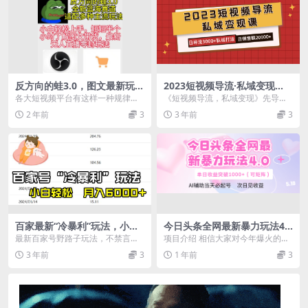
反方向的蛙3.0，图文最新玩
2023短视频导流·私域变现
法，变现多元化，新蓝海项
课，日导流3000+私域打法 日
各大短视频平台有这样一种规律，
《短视频导流，私域变现》先导课
目，小白轻松上手
销售额2w+
每到晚上emo文案永远是最火的，
一、我的私域故事以及常见流量错
2 年前
3
3 年前
3
反方向的蛙恰恰利用...
误认知 二、当前短...
百家最新“冷暴利”玩法，小白
今日头条全网最新暴力玩法4.0
轻松月入6000
利用AI辅助当天必起号 单日收
最新百家号野路子玩法，不禁言，
项目介绍 相信大家对今年爆火的今
益1000+
不封号，小白轻松上手，每天三分
日头条项目都有所了解，也听说过
3 年前
3
1 年前
3
钟，一周起号，月入6...
一些人都拿到了结果...