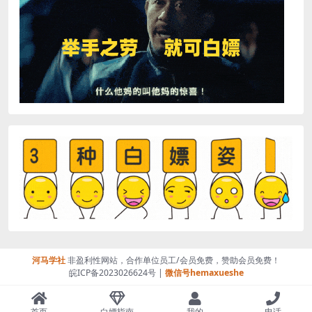
河马学社
非盈利性网站，合作单位员工/会员免费，赞助会员免费！
皖ICP备2023026624号 |
微信号hemaxueshe
首页
白嫖指南
我的
电话