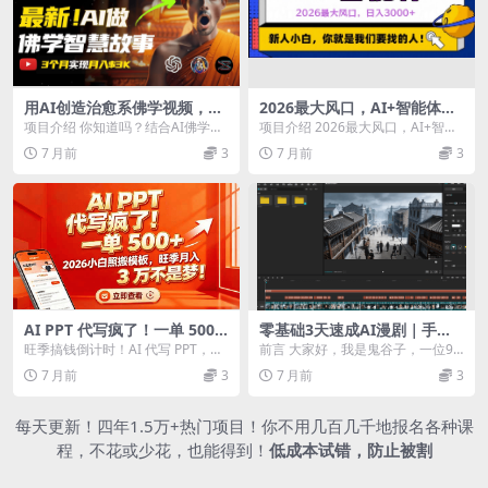
用AI创造治愈系佛学视频，无
2026最大风口，AI+智能体日
需露脸，轻松月入过万
入3000+
项目介绍 你知道吗？结合AI佛学故
项目介绍 2026最大风口，AI+智能
事和治愈系内容，可以创造出触动
体日入3000+ 课程目录 AI智能体的
7 月前
3
7 月前
3
人心的视频，不仅...
介...
AI PPT 代写疯了！一单 500
零基础3天速成AI漫剧｜手把
+，2026小白照搬模板，旺季
手实战教程
旺季搞钱倒计时！AI 代写 PPT，日
前言 大家好，我是鬼谷子，一位90
月入 3 万不是梦
入 500+，工具直接送！没特长？没
年IT宅男，不看动漫不看剧，仅看
7 月前
3
7 月前
3
关系！...
过一些抖音沙雕...
每天更新！四年1.5万+热门项目！你不用几百几千地报名各种课
程，不花或少花，也能得到！
低成本试错，防止被割