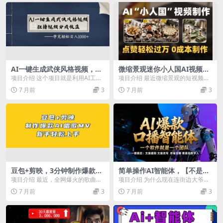
AI一键生成武侠风格视频，狂
微缩景观迷你小人国AI视频，
撸视频号分成收益，学会轻松
爆款1000W+，0成本制作全流
项目介绍 这个项目就是利用AI工具
项目介绍 最近微缩景观的短视频特
日入1000+
程教学
生成目前很火的武侠/玄幻类中视
别火，很多博主随便发发作品，就
7 月前
3
7 月前
3
频，此工具完全免...
有几十万的点赞量。...
豆包+剪映，3分钟制作爆款AI
简单操作AI智能体，【不是扣
唱歌MV，新手轻松上手
子工作流】5分钟生成一个自
项目介绍 最近，全网爆火的歌曲
项目介绍 为什么现在连街边大爷大
己的口播短视频，暴力起号，
《没出息》带动了一波AI视频流
妈都在谈AI？甚至手机里都下载了
7 月前
3
7 月前
3
日赚1000+
量，不少作品点赞破万...
豆包或者元宝，甚...