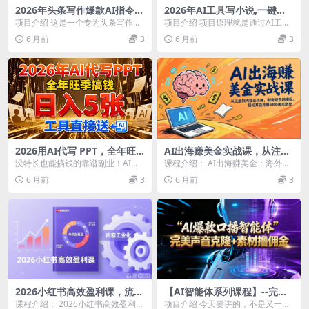
2026年头条写作爆款AI指令，
2026年AI工具写小说,一键生
小白一键达成，轻松日入500+
成120万字，躺着也能赚，月
项目介绍 这是一个专为头条写作小
项目介绍 项目原理就是通过AI工具
入2w+
白设计，依托实战爆款指令模板，
帮我们自动写小说，然后发布到小
6 月前
3
6 月前
3
一键套用+简单修改...
说平台去获取稿费...
2026用AI代写 PPT，全年旺
AI出海赚美金实战课，从注册
季搞钱，日入 5张，工具直接
到内容全流程，配套提示词模
没特长也能搞钱的靠谱副业！AI代
课程介绍： AI出海赚美金：海外版
送
板，轻松开启月赚5000美元副
写闭眼冲，新手也能做！ 不用绞尽
小红书带货，从出海网络环境搭
6 月前
3
6 月前
3
业
脑汁想文案，顶配...
建、原生IP方案教...
2026小红书高效盈利课，流量
【AI智能体系列课程】--完美
双引擎+内容工业化+AI中台驱
声音克隆+素材，轻松起号撸
课程介绍： 2026小红书高效盈利实
项目介绍 今天要讲的，不是又一个