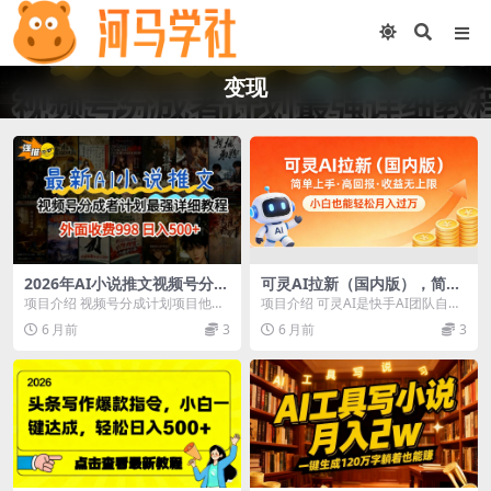
变现
2026年AI小说推文视频号分成
可灵AI拉新（国内版），简单
计划，新手小白也能当天日入
上手，高回报，收益无上限，
项目介绍 视频号分成计划项目他是
项目介绍 可灵AI是快手AI团队自研
500+保姆级教程！
小白也能轻松月入过万
靠播放量收益，看广告的(内嵌广告
的视频生成大模型与 AIGC 创意平
6 月前
3
6 月前
3
的意思是 别人看...
台，分国...