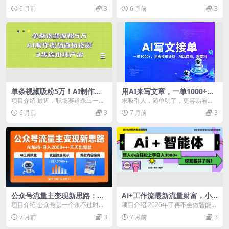
动，构建可复制的千万级营收
佣金矩阵放大日赚500+
战课，拆解“操盘手+SOP+中台”的
空洞的AI概念，而是我们团队从去
6 月前
3
6 月前
3
模型
高效模型...
年AI爆发初期就...
单条视频吸粉5万！AI制作职
用AI来写文章，一单1000+，
场避坑视频，3步流水线产出
提供免费接单渠道，AI风口
项目介绍 最近，职场赛道杀出一匹
求吸引人，简单明了，更容易看下
期，超暴利
黑马——AI制作的职场避坑视频！
去 今天跟大家唠个稳赚、轻量、不
6 月前
3
7 月前
3
比起泛泛而谈的职...
费钱的靠谱副业：A...
公众号流量主变现新思路：AI
Ai+工作流最新流量财富，小
加持，日入 2000++ 天天出爆
白必学项目日入3000+
项目介绍 公众号是一个永不过时的
项目介绍 2026年了再不会做智能体
款
项目，我们团队现在测试出来了项
就会被社会淘汰了，未来就是全民A
7 月前
3
7 月前
3
目的最新玩法，不需...
I的时代，纯...