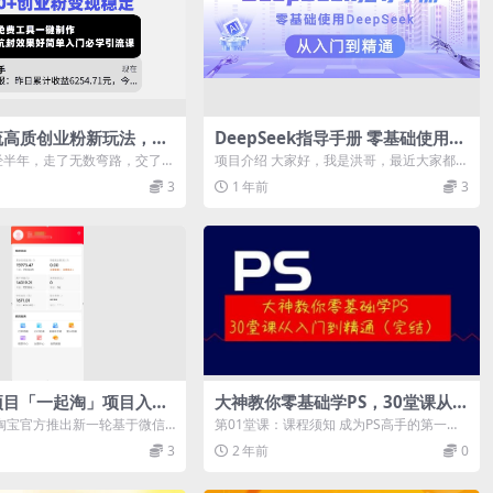
流高质创业粉新玩法，日
DeepSeek指导手册 零基础使用
创业粉变现稳定，免费工具
从入门到精通
经半年，走了无数弯路，交了无
项目介绍 大家好，我是洪哥，最近大家都被
，抗封效果好简单入门必
给兄弟们把这个方法测试出来
DeepSeek刷屏了吧？2025年，D...
3
1 年前
3
项目「一起淘」项目入门
大神教你零基础学PS，30堂课从入
册，零基础零门口快速分
门到精通（完结）
1月淘宝官方推出新一轮基于微信
第01堂课：课程须知 成为PS高手的第一步.
钱
货”淘客推广模式，大家可...
MP4 第02堂课：小试牛刀，五分钟...
3
2 年前
0