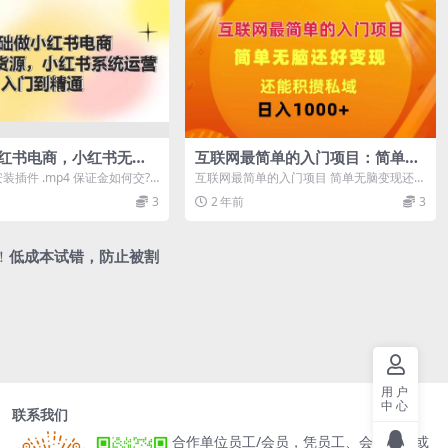
小红书电商，小红书无货
互联网最简单的入门项目：简单无
书系统运营，入门到精通
脑变现还能积攒私域一天轻松1000
装插件 .mp4 保证金如何交? .
互联网最简单的入门项目 简单无脑变现还能
+
交还是后交?....
积攒私域一天轻松1000+
3
2 年前
3
！
低成本试错，防止被割
用户
中心
联系我们
合作单位员工/会员，凭员工、会员卡号或