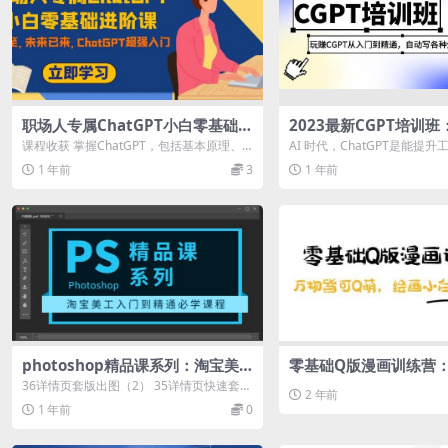
职场人专属ChatGPT小白零基础进
2023最新CGPT培训班
阶课，AI已至，未来已来，ChatG
T从入门到精通，自动
课程收获 掌握ChatGPT，包括基本原理、
AI 时代，ChatGPT是能提升工
PT超强入门
脚本
实战应用和进阶技巧 解决实际痛点，所...
以上的神器。未来，我们不会被.
1 年前
3
1 年前
photoshop精品课系列：淘宝美
零基础Q版漫画训练营
工入门到精通必学课程（全套视频
Q萌，绘画小白轻松入
36详情页套版出图（2） 35详情页快速套版
2 年前
教程）
出图 34详情页三个必须是什么 33...
1 年前
0