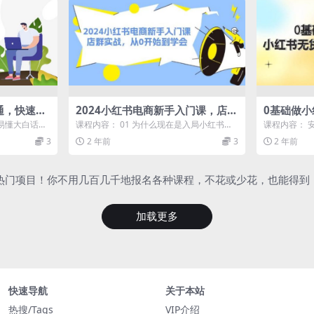
通，快速掌
2024小红书电商新手入门课，店群
0基础做
开店创收-
实战，从0开始到学会（31节）
源，小红
易懂大白话
课程内容： 01 为什么现在是入局小红书的
课程内容： 安
(70节)
3、有问就...
红利期?.mp4 02 序言-学前必看...
mp4 保证金先
3
2 年前
3
2 年前
+热门项目！你不用几百几千地报名各种课程，不花或少花，也能得到
加载更多
快速导航
关于本站
热搜/Tags
VIP介绍