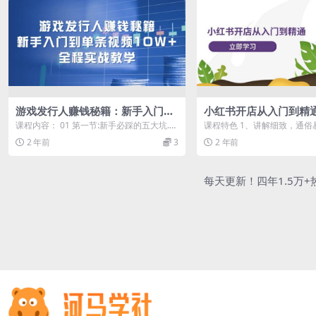
游戏发行人赚钱秘籍：新手入门到
小红书开店从入门到精
单条视频10W+，全程实战教学
握小红书店铺运营，实现
课程内容： 01 第一节:新手必踩的五大坑.m
课程特色 1、讲解细致，通俗
202节课
p4 02 第二节:挂链接对流量的...
2、深入透彻，全面系统基础课 
2 年前
3
2 年前
每天更新！四年1.5万