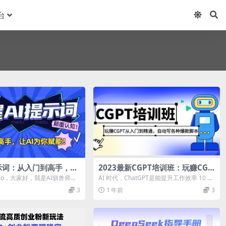
台
示词：从入门到高手，让
2023最新CGPT培训班：玩赚CGP
的超级助手！
T从入门到精通(3月23更新)
llo，大家好，我是AI驯兽师阿
AI 时代，ChatGPT是能提升工作效率 10 倍
大家带来的分享是怎么去...
以上的神器。未来，我们不会被...
3
1 年前
3