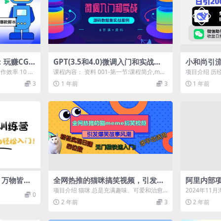
：玩赚CGP
GPT(3.5和4.0)微调入门和实战，
小和尚引
写各种爆款
源码数据集实战案例（8节课+资
引200+
作效率 10 倍
课程内容： 资料 001-第一节:课程简介,mp4
项目介绍 历
料）
一键制作
..
002-第二节:环境和数据准...
数学费。终于
3
1 年前
3
1 年前
了...
学引流课
：万物皆可
全网热推的猫咪搞笑视频，引发爆
阿里内部
门
笑故事风潮，多平台适用，轻松实
及操作手
项目介绍 猫咪 总是充满趣味、可爱和治愈
2024年1
0
现日赚四位数，无门槛快速入门！
享轻松领
的氛围。这些滑稽的表情不仅让猫咪看起来
私域的“品牌好
2 年前
3
2 年前
更...