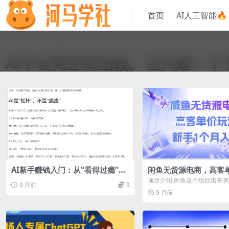
首页
AI人工智能🔥
AI新手赚钱入门：从“看得过瘾”到
闲鱼无货源电商，高客
“用得顺手”
新手1个月入门
项目介绍 闲鱼这个项目出来
9 月前
3
了，但是我发现有很多的人做
9 月前
价...