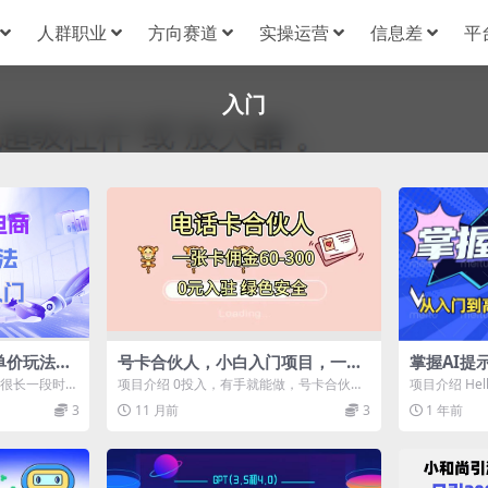
人群职业
方向赛道
实操运营
信息差
平
入门
单价玩法，
号卡合伙人，小白入门项目，一张
掌握AI提
卡佣金60-300 绿色安全
AI成为你
有很长一段时间
项目介绍 0投入，有手就能做，号卡合伙人
项目介绍 He
的都是低客单
， 免费入驻 后台自动结算佣金 无需管...
财，今天想给
3
11 月前
3
1 年前