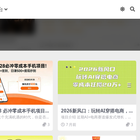
台
028 必冲零成本手机项目！
2026新风口：玩转AI穿搭电商，
签到，日赚 500 + 提现秒
零成本狂揽20万+
这个充满机遇的时代，你是否在
项目介绍 近期AI+电商赛道爆发式增长，尤
、轻松且零门槛就能赚钱的方
其是通过图文/视频带货的案例层出不穷。...
3
7 月前
3