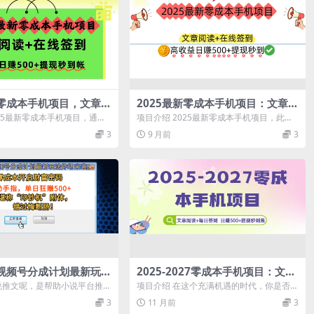
新零成本手机项目，文章阅
2025最新零成本手机项目：文章阅
到，高收益日赚500+提
读+在线签到，高收益日赚500+提
025最新零成本手机项目，通过
项目介绍 2025最新零成本手机项目，此项
现秒到
助学生批阅作业或者试卷在
目优势时间自由，批改内容简单，提供答
3
9 月前
3
案...
信视频号分成计划最新玩法
2025-2027零成本手机项目：文章
！零成本开启财富密码，
阅读+每日签到，日赚500+提现秒
说推文呢，是帮助小说平台推广
项目介绍 在这个充满机遇的时代，你是否在
单日狂赚500+，堪称
到账
式。通过选取一篇小说的精彩
寻找一种简单、轻松且零门槛就能赚钱的方
3
11 月前
3
式...
附体，错过悔断肠！