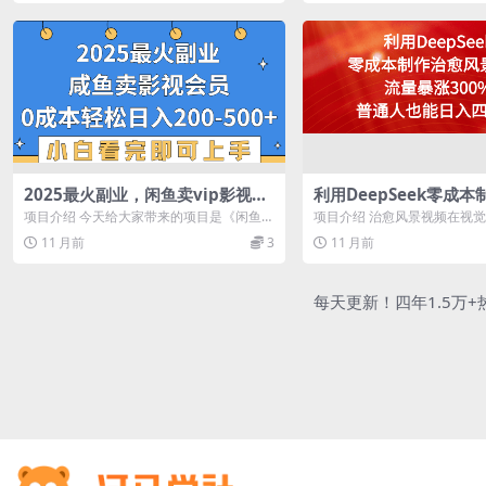
2025最火副业，闲鱼卖vip影视会
利用DeepSeek零成
员，零成本日入200-500
景视频，流量暴涨300
项目介绍 今天给大家带来的项目是《闲鱼卖
项目介绍 治愈风景视频在视
也能日入四位数
VIP影视会员，0成本日入200-500...
上满足了现代人的多重需求，
11 月前
3
11 月前
媒...
每天更新！四年1.5万