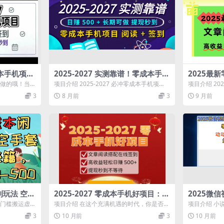
成本手机项
2025-2027 实测靠谱！零成本手机
2025最
到，高收益
项目，阅读 + 签到日赚 500 + 长期
读+在线签
以做的哦！当然
项目介绍 2025-2027 必冲零成本手机项
项目介绍 2
可做，提现秒到
现秒到帐
原理也超级很
目！不用投 1 分钱，每天花碎片时...
提供的平台帮
3
8 月前
3
9 月前
线...
玩法 空手
2025-2027 零成本手机好项目：文
2025微
稳赚300-
章阅读搭配在线签到，高收益轻松
炸场来袭
零门槛搬运虚拟
项目介绍 在这个充满机遇的时代，你是否在
项目介绍 小
日赚 500+，提现秒到不等待
动动手指，
（附自...
寻找一种简单、轻松且零门槛就能赚钱的方
小说的一种方
3
10 月前
3
10 月前
式...
片...
“印钞机”