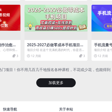
本制作治愈风
2025-2027必做零成本手机项目：
手机流量
%。普通人
文章阅读+在线签到，高收益日赚5
广通道，
觉、心理和情感
项目介绍 在这个充满机遇的时代，你是否在
项目介绍 这
00+提现秒到
单
同时借助社交
寻找一种简单、轻松且零门槛就能赚钱的方
独家推出。这
3
12 月前
3
12 月前
式...
台，...
+热门项目！你不用几百几千地报名各种课程，不花或少花，也能得到
加载更多
快速导航
关于本站