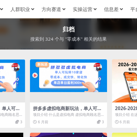
人群职业
方向赛道
实操运营
信息差
平
归档
搜索到 324 个与 "零成本" 相关的结果
，单人可玩
拼多多虚拟电商新玩法，单人可玩
2026-2
交快、转化
转10家店，零成本、成交快、转化
看文章 + 
拟电商顾名思
项目介绍 什么是虚拟电商 虚拟电商顾名思
项目介绍 在
+
快，单店单日盈利300+
到
品，也是目前
义就是在各大平台售卖虚拟产品，也是目前
寻找一种简单
3
6 月前
3
6 月前
为...
式...