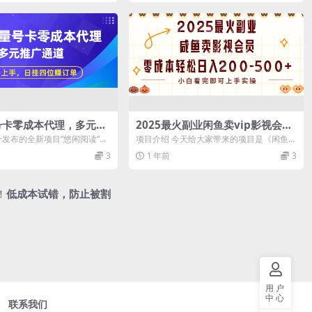
号卡零成本代理，多元推
2025最火副业闲鱼卖vip影视会
轻松上手，日挂四位赚订
员，零成本日入200-500
个发布的全新项目“悠闲阅读”，
项目介绍 今天给大家带来的项目是《闲鱼卖
是一个全自动浏览分佣平
VIP影视会员，0成本日入200-500...
3
1 年前
3
！
低成本试错，防止被割
用户
中心
联系我们