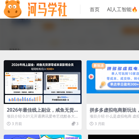
首页
AI人工智能🔥
2026年最佳线上副业，咸鱼无货源
拼多多虚拟电商新玩法
零成本卖影视会员，轻轻松松日入
转10家店，零成本、成
项目介绍 0.01元开通腾讯爱奇艺优酷各大影
项目介绍 什么是虚拟电商 虚
1000+
快，单店单日可盈利300
视会员官方开通20元一个月的我们卖9...
义就是在各大平台售卖虚拟产
3 月前
3
3 月前
为...