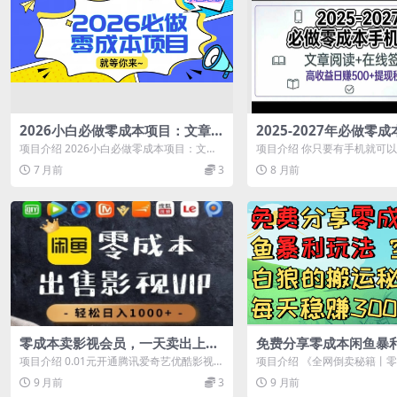
2026小白必做零成本项目：文章阅
2025-2027年必做零
读+线上批作业，高收益日赚500
目：文章阅读+在线签
项目介绍 2026小白必做零成本项目：文章
项目介绍 你只要有手机就可
+提现秒到
日赚500+提现秒到
阅读+线上批作业，高收益日赚500+提...
电脑也是可以哦！我们的项目
7 月前
3
8 月前
简...
零成本卖影视会员，一天卖出上百
免费分享零成本闲鱼暴利
单，轻轻松松日入1000+
套白狼的搬运秘籍，每天
项目介绍 0.01元开通腾讯爱奇艺优酷影视会
项目介绍 《全网倒卖秘籍丨
500
员官方开通20元一个月的我们卖9.9...
资料，日赚300-500的躺赚模式
9 月前
3
9 月前