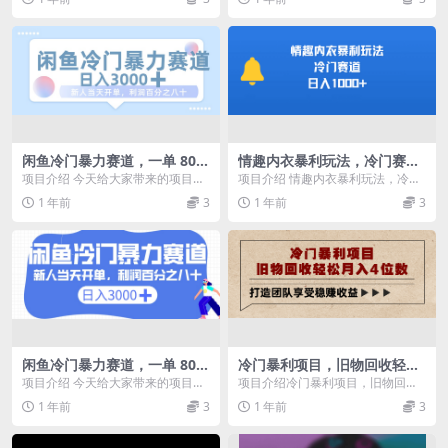
直在，而且市场...
粉项目大家都比...
闲鱼冷门暴力赛道，一单 80%
情趣内衣暴利玩法，冷门赛
利润，新人轻松日入 1000+
道，日入1000+
项目介绍 今天给大家带来的项目是
项目介绍 情趣内衣暴利玩法，冷门
《闲鱼冷门暴力赛道，一单 80%利
赛道，日入1000+ 成人用品这个赛
1 年前
3
1 年前
3
润，新人轻松日...
道一直非常火...
闲鱼冷门暴力赛道，一单 80%
冷门暴利项目，旧物回收轻松
利润，新人轻松日入 3000+
月入4位数
项目介绍 今天给大家带来的项目是
项目介绍冷门暴利项目，旧物回收
《闲鱼冷门暴力赛道，一单 80%利
轻松月入4位数，打造团队享受稳赚
1 年前
3
1 年前
3
润，新人轻松日...
收益 课程目录一、...