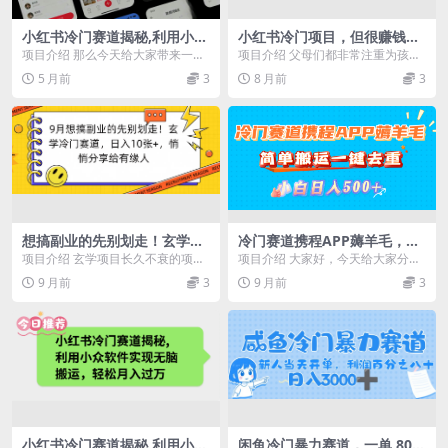
小红书冷门赛道揭秘,利用小众
小红书冷门项目，但很赚钱，
软件，实现无脑搬运，轻松月
5分钟一个原创作品，轻松日
项目介绍 那么今天给大家带来一个
项目介绍 父母们都非常注重为孩子
入过万！
入500+
流量非常爆的赛道 大家应该不知道
提供最好的物质条件，但在学习成
5 月前
3
8 月前
3
一天的流量 哪个...
长方面更不应该掉以...
想搞副业的先别划走！玄学冷
冷门赛道携程APP薅羊毛，简
门赛道，日入10张+，悄悄分
单搬运一键去重，小白日入50
项目介绍 玄学项目长久不衰的项
项目介绍 大家好，今天给大家分享
享给有缘人
0+
目，一直很火爆，特别是经济不好
一个新的项目，目前属于冷门赛
9 月前
3
9 月前
3
时，需求更旺盛，而且...
道，外面售价1980...
小红书冷门赛道揭秘,利用小众
闲鱼冷门暴力赛道，一单 80%