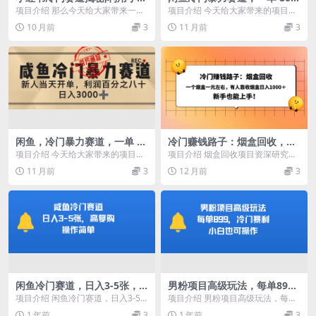
软件实现无脑搬运，轻松月入
利润，新人轻松日入，1000+
项目介绍 那么今天给大家带来一个
项目介绍 今天给大家带来的项目是
过万
流量非常爆的赛道 大家应该不知道
《闲鱼冷门暴力赛道，一单 80%利
10 月前
3
11 月前
3
一天的流量 哪个...
润，新人轻松日...
闲鱼，冷门暴力赛道，一单 8
冷门赚钱路子：烟盒回收，一
0%利润，新人轻松日入 3000
个烟盒一元左右，有人靠收烟
项目介绍 今天给大家带来的项目是
项目介绍 烟盒回收项目资深研究
+
盒日入1000＋，新手也能上
《闲鱼冷门暴力赛道，一单 80%利
员，通过实操已经拿到了结果，本
11 月前
3
12 月前
3
手！
润，新人轻松日...
课程从实操的角度精心...
闲鱼冷门赛道，日入3-5张，
男粉项目高级玩法，每单89
高复购，操作简单
9，冷门暴利，小白也可操作
项目介绍 闲鱼冷门赛道，日入3-5
项目介绍 男粉项目高级玩法，每单
张，高复购，操作简单 情感需求一
899，冷门暴利，小白也可操作 男
1 年前
3
1 年前
3