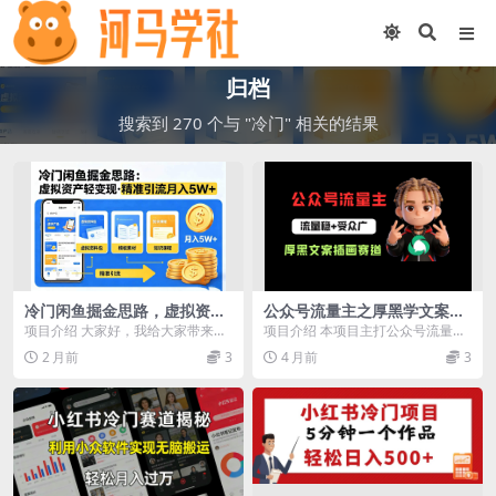
归档
搜索到 270 个与 "冷门" 相关的结果
冷门闲鱼掘金思路，虚拟资产
公众号流量主之厚黑学文案插
轻变现，精准引流月入 5W+
画赛道，冷门玩法篇篇过万阅
项目介绍 大家好，我给大家带来的
项目介绍 本项目主打公众号流量主
读
项目叫做：闲鱼引流掘金，虚拟变
厚黑学文案 + 治愈卡通插画全新玩
2 月前
3
4 月前
3
现新玩法，配合全网...
法，以三段扎心...