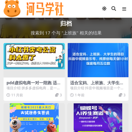
归档
搜索到 17 个与 "上班族" 相关的结果
pdd虚拟电商一对一陪跑 适合
适合宝妈、上班族、大学生的
人群 上班族 宝妈 大学生
项目，抖音中视频音乐号，纯
项目介绍 拼多多虚拟电商，是一个
项目介绍 抖音中视频项目是一个小
原创每天做1小时，保底每月
可持续性的赚钱项目，远不是那些
白可以玩的副业，非常简单，一小
11 月前
3
1 年前
3
五位数
靠平台红利期短期的...
时上手，普通小白全...