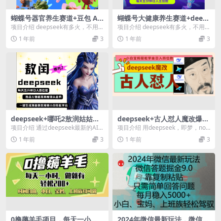
蝴蝶号器官养生赛道+豆包 AI
蝴蝶号大健康养生赛道+deep
快速产出爆款视频 起号快 带
seek AI快速产出爆款视频 起
项目介绍 deepseek有多火，不用
项目介绍 deepseek有多火，不用
货超级猛 每天仅需五分钟 变
号快 带货超级猛 每天仅需五
说了，养生大健康赛道有多火，我
说了，养生大健康赛道有多火，我
1 年前
3
1 年前
3
现路子广 日入五位数 小白 宝
分钟 变现路子太广了 日入五
想大家都知道...
想大家都知道...
妈 上班族副业 轻松躺赚
位数 小白 宝妈 上班族副业 轻
松躺赚
deepseek+哪吒2敖润姑姑走
deepseek+古人怼人魔改爆款
秀+爆款视频 起号快 爆款多
视频 起号快 爆款多 每天五
项目介绍 通过deepseek最新的AI
项目介绍 用deepseek，即梦，noi
每天五分钟 变现路子非常广
分钟 变现路子非常广 日入四
工具，轻松闭眼像呼吸一样简单，
z,viggle,轻松生成图片，文案，...
1 年前
3
1 年前
3
日入四位数 小白 宝妈 上班族
位数 小白 宝妈 上班族副业 都
就能生成优...
副业 都可以轻松做毫无压力
可以轻松闭眼搞钱
0撸薅羊毛项目，每天一小
2024年微信最新玩法，微信答