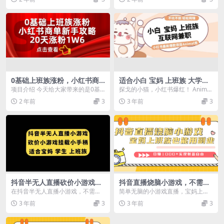
冲 轻松玩赚副业
适合新手小白。 今...
频，引流到私域卖素...
0基础上班族涨粉，小红书商
适合小白 宝妈 上班族 大学生
单新手攻略，20天涨粉1.6w
互联网兼职 小红书爆款项目A
项目介绍 今天给大家带来的是0基
探戈的小猫，小红书爆红！ Animal
nimal秀，月入1W
础 上班族也可以20天涨粉1.6W 小
秀，小红书上的明星项目，每次发
2 年前
3
3 年前
3
红书商单接...
布都轻松收获...
抖音半无人直播砍价小游戏，
抖音直播烧脑小游戏，不需要
挂载游戏小手柄， 适合宝妈
找话题聊天，宝妈上班族也能
在抖音半无人直播小游戏，不需要
简单无脑的小游戏直播，宝妈上班
学生 上班族
用副业日赚1000
真人出镜， 选择目前比较火的砍价
族都可以做。 不需要主动找话题聊
3 年前
3
3 年前
3
系列小游戏， 挂载...
天，装着过不去引导...