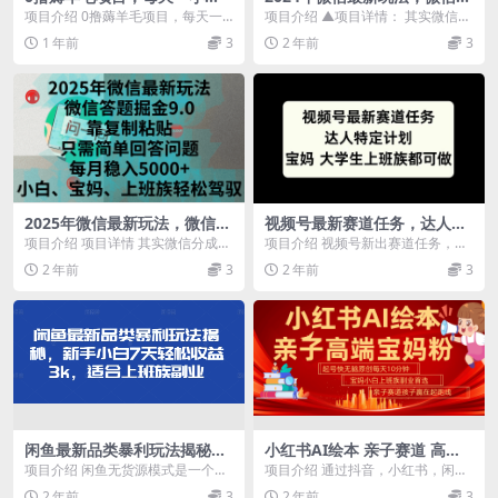
时，做就有轻松200+，宝妈、
题掘金9.0玩法出炉，靠复制粘
项目介绍 0撸薅羊毛项目，每天一
项目介绍 ▲项目详情： 其实微信分
小白上班族均可做
贴，只需简单回答问题，每月
小时，做就有轻松200+，宝妈、小
成计划，就是通过解答他人提出的
1 年前
3
2 年前
3
稳入5000+，刚进军自媒体小
白上班族均做 ...
问题来赚钱。通常...
白、宝妈、上班族都可以轻松
驾驭
2025年微信最新玩法，微信答
视频号最新赛道任务，达人特
题掘金9.0玩法出炉，靠复制粘
定计划，宝妈、大学生、上班
项目介绍 项目详情 其实微信分成计
项目介绍 视频号新出赛道任务，为
贴，只需简单回答问题，每月
族皆可做
划，就是通过解答他人提出的问题
了拉动全平台的流量，单独更新出
2 年前
3
2 年前
3
稳入5000+，刚进军自媒体小
来赚钱。通常，平...
来的达人特定任务计...
白、宝妈、上班族都可以轻松
驾驭
闲鱼最新品类暴利玩法揭秘，
小红书AI绘本 亲子赛道 高端
新手小白7天轻松赚3000+，适
宝妈粉 起号快 五分钟无脑原
项目介绍 闲鱼无货源模式是一个无
项目介绍 通过抖音，小红书，闲鱼
合上班族副业
创 小白 宝妈 上班族副业 无脑
需囤货、低门槛的副业项目，非常
等平台，发布更新笔记图文或短视
2 年前
3
2 年前
3