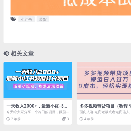
小红书
带货
相关文章
一天收入2000+，最新小红书颜
多多视频带货项目（教程 
值打分项目，吸引小姐姐，刷爆
今天给大家分享一个冷门的项目，颜值
面向人群 电商老板或者电商达人,
后端收益
测评打分，这是我们团队经过一个月测
白从0到1链接启动, 电商老鸟从1到1
2 年前
3
4 年前
试总结出来的...