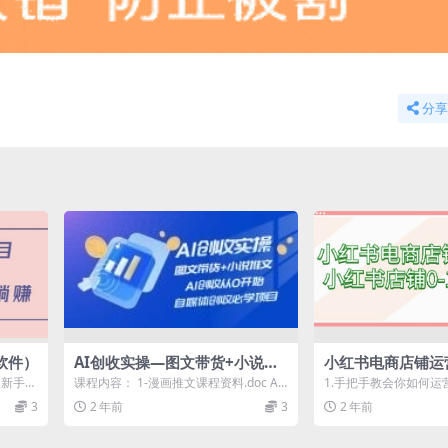
分享
软件）
AI创收实操—图文带货+小说推
小红书电商店铺运
文，AI创收从0开始，自媒体创
书店铺0-1实战教
 新手小
课程内容： 1-漫画推文课程资料.doc AI
1.手把手教会你如何运营
收必学项目
0...
漫画小说推文第二节 AI漫画小说推...
种技巧带你提高店铺的GM
3
2 年前
3
2 年前
新...