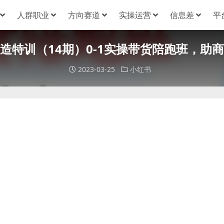
人群职业
方向赛道
实操运营
信息差
平
造特训（14期）0-1实操带货陪跑班，助
2023-03-25
小红书