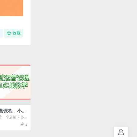
收藏
营课程，小红
学（60节课）
一个店铺 2.多
V 3.每月更
3