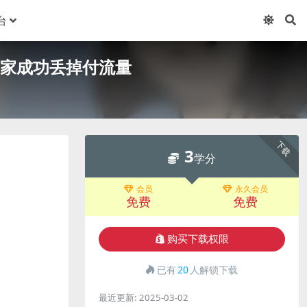
台
商家成功丢掉付流量
下载
3
学分
会员
永久会员
免费
免费
购买下载权限
已有
20
人解锁下载
最近更新:
2025-03-02