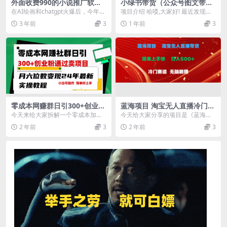
外面收费990的小说推广软
小绿书带货（公众号图文带货
件，零粉丝可变现，月入3000
玩法）保姆级玩法变现指南
在AI绘画和chatgpt火爆后，今年又
项目介绍 哈喽,大家好! 最近发现了
，小白当天即上手
一次带动爆火的小说推文项目，已
一个非常不错的项目，微信小绿
3 年前
3
1 年前
3
经成就了很...
书，忍不住的跟大...
零成本网赚群日引300+创业
蓝海项目 淘宝无人直播冷门赛
粉，卖项目月六位数变现，门
道 日赚500+无脑躺赚 小白有
今天来给大家拆解一个零成本加网
今天给大家分享的项目是《蓝海项
槛低好上手！24年...
手就行
赚群的方法，并且通过在群里的一
目淘宝无人直播冷门赛道日赚500
2 年前
3
2 年前
3
系列操作实现无脑添加...
+无脑躺赚小白有手...