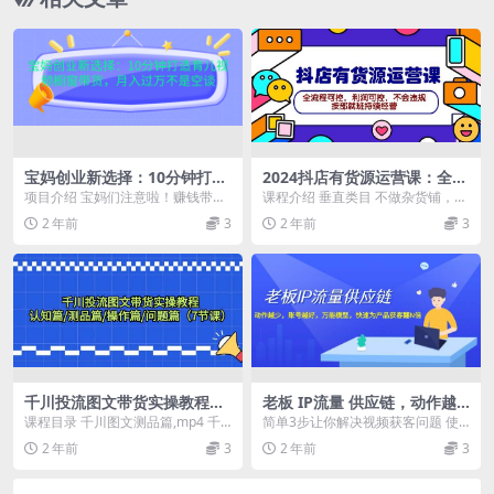
宝妈创业新选择：10分钟打造
2024抖店有货源运营课：全流
育儿视频橱窗带货，月入过万
程可控，利润可控，不会违
项目介绍 宝妈们注意啦！赚钱带娃
课程介绍 垂直类目 不做杂货铺，符
不是空谈
规，按部就班持续经营
两不误的新技能get√！ 还在为不能
合抖音规则，确定人群，推流精
2 年前
3
2 年前
3
全职工作而烦...
准，选品非常简单 ...
千川投流图文带货实操教程：
老板 IP流量 供应链，动作越
认知篇/测品篇/操作篇/问题篇
少，账号越好，万能模型，快
课程目录 千川图文测品篇,mp4 千
简单3步让你解决视频获客问题 使
（7节课）
速为产品获客翻N倍
川图文带贷认知篇.mp4 千川图文实
用拿来就能用的万能模型，快速为
2 年前
3
2 年前
3
操篇(1...
产品获客翻N倍 在...