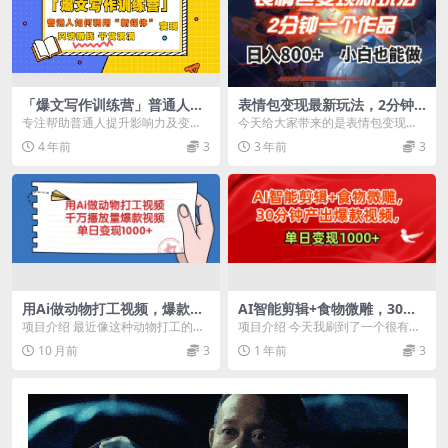
「爆文写作训练营」普通人如
表情包变现最新玩法，2分钟
何利用新媒体变现，只讲赚钱
一个视频，日入800+，小白也
专注帮助普通人提升影响力及变现
今天给大家带来的是表情包变现的
干货满满（70节课)
能做
力 利用新媒体放大个人价值和影响
最新玩法。我们在抖音快手发布表
4 年前
3
3 年前
3
他人 适合人群： ...
情包视频，吸引用户换...
用Ai做动物打工视频，爆款视
AI智能剪辑+食物微雕，30分
频，千万播放量，单日变现10
钟产出爆款视频，单日变现10
项目介绍 最近像这种动物打工的视
项目介绍 今天我刷到了一个很有趣
00+
00+
频非常火，有的账号光靠这一个赛
的账号，看到了一个异常值。一个
10 月前
3
1 年前
3
道，赚的“盆满钵满...
爆款的 10 万+...