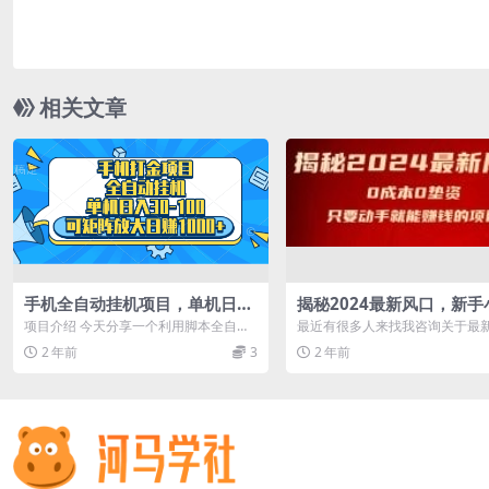
相关文章
手机全自动挂机项目，单机日入
揭秘2024最新风口，新手
30-100，可矩阵适合小白
只要动手就能赚钱的项目--
项目介绍 今天分享一个利用脚本全自动
最近有很多人来找我咨询关于最
挂机项目，单机30-100+，安卓苹果手机
项目的问题，做项目的方式有很
2 年前
3
2 年前
都...
天给大家揭秘...