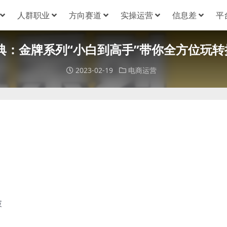
人群职业
方向赛道
实操运营
信息差
平
典：金牌系列“小白到高手”带你全方位玩
2023-02-19
电商运营
破