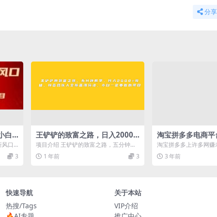
分享
小白
王铲铲的致富之路，日入2000
淘宝拼多多电商平
-空调
+收益，五分钟教学，抖音合伙
只需要花上1分钱
新风口
项目介绍 王铲铲的致富之路，五分钟教
淘宝拼多多上许多网赚
人全新蓝海玩法，小白一定要做
少给你引流50粉
多，今
学，日入2000+收益，抖音合伙人全新
卖出去的产品、分发出
3
1 年前
3
3 年前
蓝海玩...
联系方式，创...
的项目
快速导航
关于本站
热搜/Tags
VIP介绍
🔥AI专题
推广中心