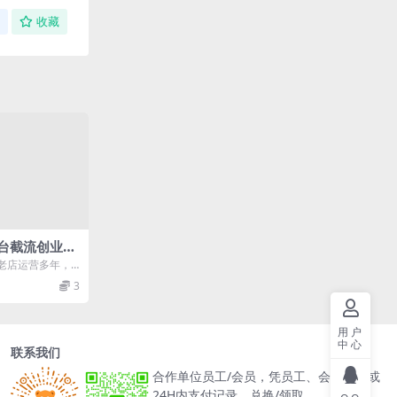
收藏
台截流创业粉
，长尾流量至
老店运营多年，
去的资料都带着
3
用户
中心
联系我们
合作单位员工/会员，凭员工、会员卡号或
24H内支付记录，兑换/领取