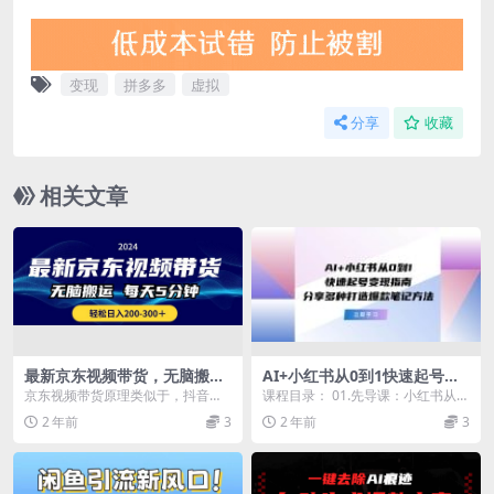
变现
拼多多
虚拟
分享
收藏
相关文章
最新京东视频带货，无脑搬
AI+小红书从0到1快速起号变
运，每天5分钟 ， 轻松日入20
现指南：分享多种打造爆款笔
京东视频带货原理类似于，抖音，
课程目录： 01.先导课：小红书从0
0-300＋
记方法
快手，短视频带货一样，不同的是
到1快速起号变现.html 02.小红书账
2 年前
3
2 年前
3
现在属于全新的赛道，...
号...