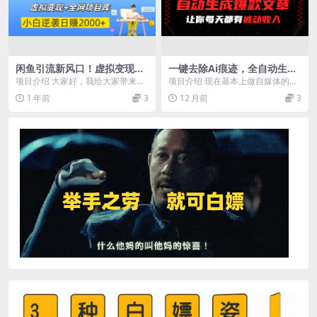
闲鱼引流新风口！虚拟变现
一键去除Ai痕迹，全自动生成
+全网项目库，小白逆袭日赚2
爆款文章，让你每天都有睡后
项目介绍 大家好，我给大家带来的
项目介绍 现在基本上做自媒体的都
000+
收入
项目叫做：闲鱼引流掘金，虚拟变
是利用AI写作，这样写出来的文章A
1 年前
3
12 月前
3
现新玩法，配合全网...
I浓度太强，违...