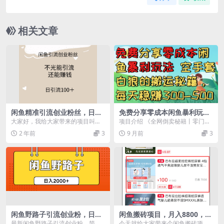
相关文章
闲鱼精准引流创业粉丝，日引
免费分享零成本闲鱼暴利玩法
流100＋，引流过程还能赚钱
空手套白狼的搬运秘籍，每天
大家好，我给大家带来的项目叫
项目介绍 《全网倒卖秘籍丨零门槛
稳赚300-500
做：闲鱼精准引流创业粉丝，不仅
搬运虚拟资料，日赚300-500的躺
2 年前
3
9 月前
3
能引流，我们还可以借助...
赚模式（附自...
闲鱼野路子引流创业粉，日引
闲鱼搬砖项目，月入8800，在
50+单日变现四位数
家可做
最新闲鱼野路子引流创业粉，简单
今天就给大家带来个闲鱼搬砖项