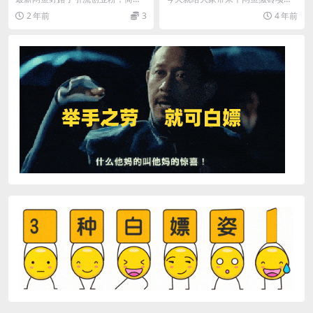
无脑，复制粘贴，轻轻松松日引50
目。 一、项目原理 1、搬淘客的低
2 年前
3
4 年前
+创业粉，单日变现...
价商品，做闲鱼电商...