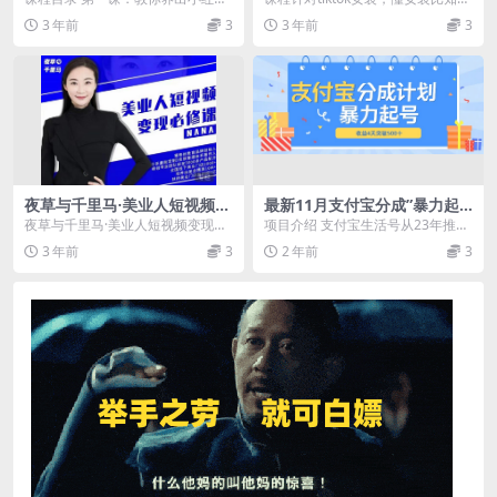
提高你的账号运营段位
高权重账号 第二课：四招教你写出
安装更重要，让你轻松快捷下载及
3 年前
3
3 年前
3
一篇高权重笔记 ...
注册TikT...
夜草与千里马·美业人短视频变
最新11月支付宝分成”暴力起
现必修课，医美从业者账号从
号“搬运玩法
夜草与千里马·美业人短视频变现必
项目介绍 支付宝生活号从23年推出
0-1带你上路价值3980元
修课，医美从业者账号从0-1带你上
分成计划到现在，这期间我们一直
3 年前
3
2 年前
3
路价值3980...
都有不断测试更新...