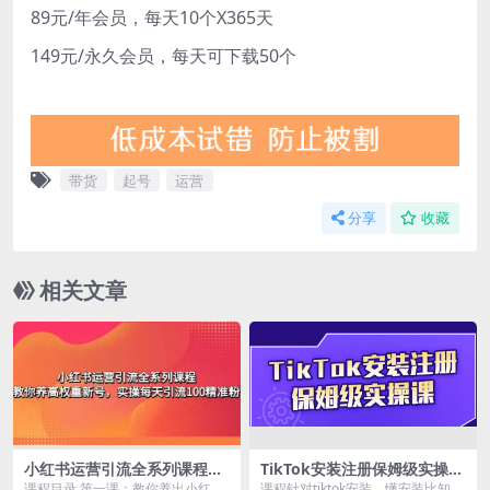
89元/年会员，每天10个X365天
149元/永久会员，每天可下载50个
带货
起号
运营
分享
收藏
相关文章
小红书运营引流全系列课程：
TikTok安装注册保姆级实操
教你养高权重新号
课，tiktok账号注册0失败，
课程目录 第一课：教你养出小红书
课程针对tiktok安装，懂安装比知道