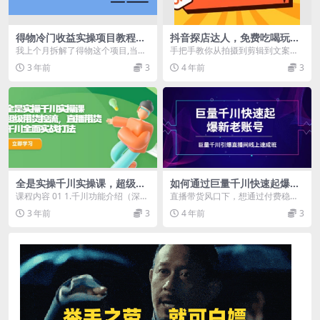
得物冷门收益实操项目教程，
抖音探店达人，免费吃喝玩
0基础新手就能单号日入几
乐，还能赚钱，多种变现方
我上个月拆解了得物这个项目,当时
手把手教你从拍摄到剪辑到文案，
十，可批量操作【视频课程】
式，小白副业月入过万
几乎无人看好,连群里的小伙伴都没
小白副业月入过万 （第一课）团购
3 年前
3
4 年前
3
有正眼瞧一瞧这个...
达人体系.mp4 ...
全是实操千川实操课，超级带
如何通过巨量千川快速起爆新
货控流，直播带货 千川全面实
老账号，巨量千川引爆直播间
课程内容 01 1.千川功能介绍（深度
直播带货风口下，想通过付费稳定
战打法
线上速成班
认识千川）.mp4 022.千川的计费方
流量 快速起号，不懂巨量千川投放?
3 年前
3
4 年前
3
式...
课程大纲 2节...