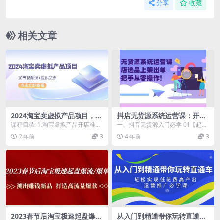
分享
收藏
相关文章
2024淘宝卖虚拟产品项目，10
抖店无货源系统运营课：开店
节视频课+提供货源
选品上架出单，手把手从零操
课程目录: 1.淘宝虚拟产品开店准备
一、抖音无货源入门必学 01【起店
作！
工作2.直接提供我自营货源及规则
思路】抖店的背景和趋势 02【新手
2 年前
3
4 年前
3
3.如何快...
必学】抖店如...
2023春节后淘宝极速起盘爆
从入门到精通带你玩转直通