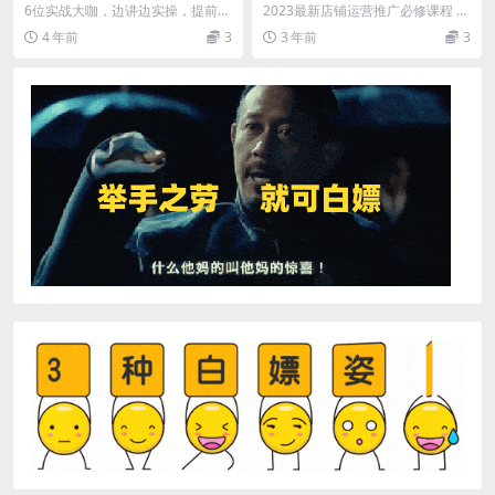
流/爆单：测出赚钱新品 打造
车：轻松实现低花费高产出，
6位实战大咖，边讲边实操，提前锁
2023最新店铺运营推广必修课程 你
高流量爆款
35节运营推广必学课
定盈利 课程五大核心亮点： 2023
是否存在以下困惑? 1、市面上一堆
4 年前
3
3 年前
3
玩法 你不可...
直通车课，...