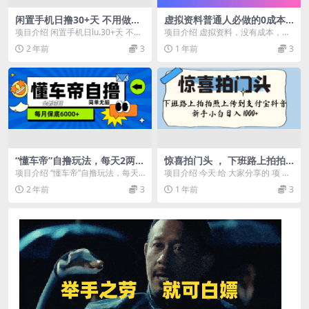
闲置手机日撸30+天 不用做活
虚拟资料普通人必做的0成本
跃 长期稳定 随做随赚
项目唯有开局不输 才能逆风翻
项目介绍 闲置手机日lu.30+天 不用
项目介绍 虚拟资料，没有成本，没
盘月入5万!
做活跃 长期稳定 随做随赚 课程目
有物流。发货只需要一个网盘链
2 年前
3
1 年前
3
录 项...
接，不管是在私域还是...
“懂车帝”自撸玩法，每天2两小
惊喜拍门头 ， 下班路上拍拍
时收益500+
照片， 上 传 到 支付宝和抖音
项目介绍 “懂车帝”自撸玩法，每天2
项目介绍 今天 给 大家分享的 项 目
新手日入 1000+
两小时收益500+ 课程目录 项目介
是《惊喜拍 门头 ， 下班路上拍拍
2 年前
3
1 年前
3
绍 准备...
照片， ...