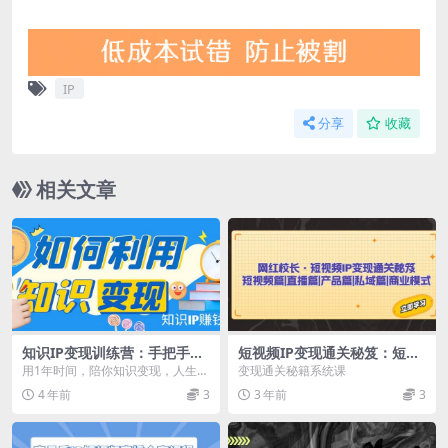
IP
分享
收藏
相关文章
知识IP变现训练营：手把手带
短视频IP变现通关秘笈：短视
你如何做知识IP赚钱，助你逆
频篇 直播篇 产品篇 私域篇 商
用1年时间，陪你知识变现，人生逆
变现通关秘籍系统课
袭人生
业模式
袭。 心智钥匙 ·01知识IP赚钱的核
4 年前
3
3 年前
3
心逻辑 ·...