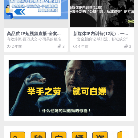
高品质 IP短视频直播-全案课
新媒体IP内训营(12期)，一套
程，有效爆流-百万成交-小而
全新的“公域引流，私域成交”I
有效爆流-百万成交-小而美的精准自
一套全新的“公域引流，私域成交”IP
美的精准自媒体赛道
P打法，直接带走
媒体赛道 ★ IP策划与运营 短视频
打法，直接带走，3大导师联手教
2 年前
3
4 年前
3
爆流与涨粉...
学，带你实操，...