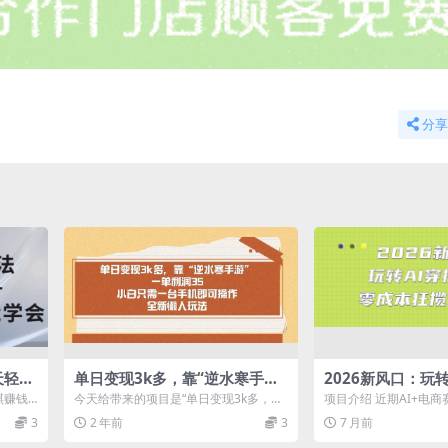
分享
天轻轻
单日变现3k多，靠“逆水寒手
2026新风口：玩
傻子都
游”，一单利润35，小白只需一
商，零成本狂揽20
琪赚钱
今天给带来的项目是“单日变现3k多，靠
项目介绍 近期AI+电
台手机即可操...
，多种
“逆水寒手游”，一单利润35，小白只需一
尤其是通过图文/视频
3
2 年前
3
7 月前
台...
穷。...