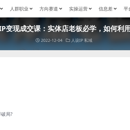
人群职业
方向赛道
实操运营
信息差
平
IP变现成交课：实体店老板必学，如何利
2022-12-04
人设IP
私域
破局?