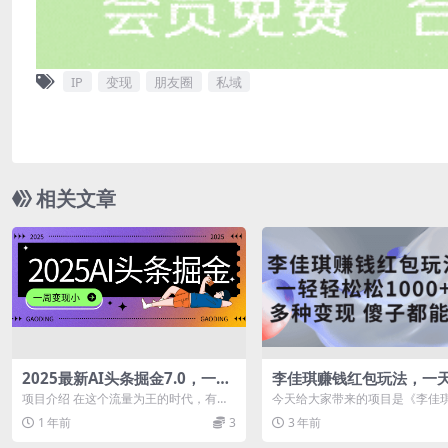
IP
变现
朋友圈
私域
相关文章
2025最新AI头条掘金7.0，一周
李佳琪赚钱红包玩法，一
变现了四位数，操作很简单，小
松松1000+，多种变现，
项目介绍 在这个流量为王的时代，有了
今天给大家带来的项目是《李佳
白上手很快（附详细教程）
能学会
流量就什么都有了，各大平台都在抢流
红包玩法，一天轻轻松松1000+
1 年前
3
3 年前
量，现在网...
变现，傻...