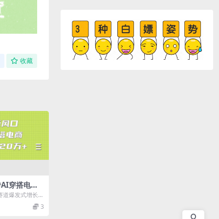
收藏
转AI穿搭电
万+
商赛道爆发式增长，
带货的案例层出不
3