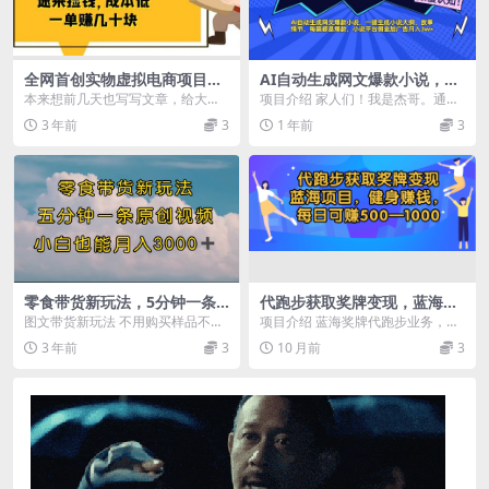
全网首创实物虚拟电商项目，
AI自动生成网文爆款小说，一
速来捡钱，成本低，一单赚几
键生成小说大纲、故事情节，
本来想前几天也写写文章，给大家
项目介绍 家人们！我是杰哥。通过
十块！
每篇都是爆款，小说平台佣金
分享点项目，实在抽不开身。最近
AI软件帮我们写爆款网文小说，AI
3 年前
3
1 年前
3
加广告月入3w+
鹅子快期末考试，一直...
自动生成小说大...
零食带货新玩法，5分钟一条
代跑步获取奖牌变现，蓝海项
原创视频，新手小白也能轻松
目，健身赚钱，每日可赚500-
图文带货新玩法 不用购买样品不用
项目介绍 蓝海奖牌代跑步业务，轻
月入3000+ （教程）
2000
自己拍摄视频五分钟制作一条视频
松日赚300+ 一天500-2000元，跑
3 年前
3
10 月前
3
课程目录： 项目...
步也能...