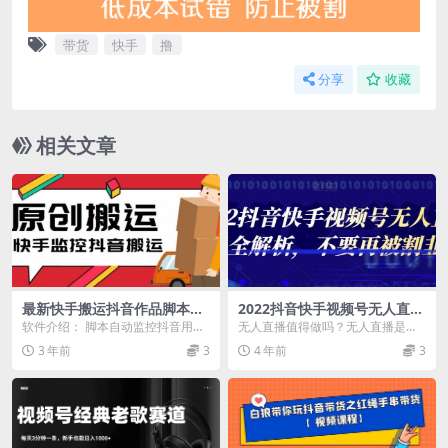
带货
快手
撸
分享
收藏
相关文章
最新快手搬运抖音作品脚本，
2022抖音快手视频号无人直播
实时监控一键搬运轻松原创
项目全解析，不要再被割韭菜
软件介绍： 脚本自动监控抖音用户
无人直播值得做吗？无人直播是不
【软件 详细教程】
的作品，如果这个用户在抖音上发
是比较复杂，我没有电脑可以做无
3 年前
3
4 年前
3
布了新作品，咱们的...
人直播吗？无人直播会...