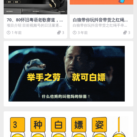
70、80怀旧粤语老歌赛道，AI
白狼带你玩抖音带货之红绳手
纯原创、无脑搬运作品，每天
串带货【视频课程】
项目介绍 目前视频号的日活量逐渐
白狼带你玩抖音带货之红绳手串带
3分钟，靠撸视频号分成计划
上升，流量也是越来越好，主要原
货【视频课程】 感兴趣的可以下载
1 年前
3
3 年前
3
日入1000+
因呢就是平台提出了...
学习