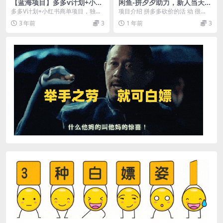
【蓝海项目】多多v计划+小红
闲鱼-拼夕夕助力，新人当天开
书商单 一个视频三份收益 工
单，利润百分之八十，只需要
多多V计划+小红书商单项目，独家
项目介绍 拼多多砍价的活 动 很
作室月入10w
你会复制粘贴，日入3000+
玩法!!! AI辅助，5分钟成片! 流量扶
多， 而且很多人喜 欢 去砍一刀，
3 年前
3
1 年前
3
持，一...
亲 戚朋友都...