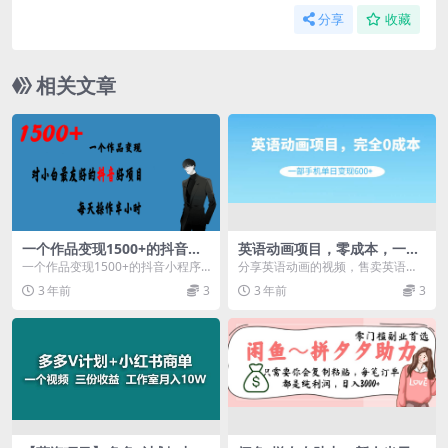
分享
收藏
相关文章
一个作品变现1500+的抖音好
英语动画项目，零成本，一部
项目，每天操作半小时，日入
手机单日变现600 （教程 素
一个作品变现1500+的抖音小程序
分享英语动画的视频，售卖英语课
300+
材）
推广项目，它是利用抖音的流量，
程，都是幼儿感兴趣的动画片，一
3 年前
3
3 年前
3
做定位来推广小程...
边看动画一边学习，视...