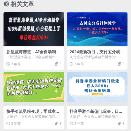
相关文章
新型蓝海赛道，AI全自动制
2024最新项目，支付宝分成计
作，100%原创视频，小白轻
划 AI软件一键生成，三分钟一
《新型蓝海赛道，AI全自动制作，1
支付宝分成计划类似于抖音的中视
松上手，单日收益2000
条作品，小白月...
00%原创视频，小白轻松上手，单
频计划，但目前参与的人还不多，
3 年前
3
2 年前
3
日收益2000...
是一个蓝海市场，通过...
快手引流男粉变现，零成本，
抖音手游全新偏门玩法，日入
卖多少赚多少，一部手机即可
3000+，揭秘大佬玩法
大家好，今天给大家带来的项目是
大家好，今天给大家带来的项目
操作，一天1000+
《快手引流男粉变现，零成本，卖
是：抖音手游全新偏门玩法，日入3
3 年前
3
2 年前
3
多少赚多少，一部手机...
000+，揭秘大佬玩...