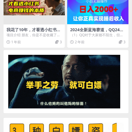
我花了10年，才看透小红书电
2024全新蓝海赛道，QQ24小
商赚钱的2个字：本质
时直播影视短剧，简单易上
项目介绍 朋友，你是不是收藏了上
（1）QQ对于大家都不陌生，但是
手，实现睡后收入4位数
百篇干货，脑子里装满了各种方法
现在可以在QQ上24小时无.人直播
1 年前
3
2 年前
3
论，但店铺依旧0订...
影视剧，或者动...