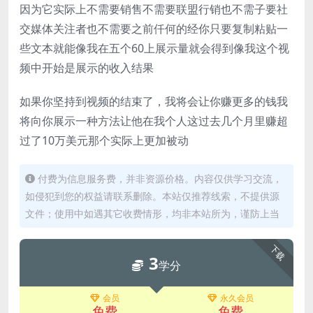
因为它实际上不需要销售不需要联盟行销也不需子要社
交媒体关注者也不需要之前仟何的经你只要复制粘贴一
些文本就能像我在五个60上展示量就会得到像我这个视
频中开始是展示的收入结果
如果你坚持到视频的结束了，我将会让你赚更多的钱我
将向你展示一种方法让他在我个人这过去几个月里赚超
过了10万美元那个实际上更加被动
付费为信息服务费，并非资源价格。内容仅供学习交流，
如侵犯到您的权益请联系删除。本站仅推荐线索，不提供源
文件；使用中如遇其它收费情形，均非本站所为，谨防上当
下载
3
学分
会员
永久会员
免费
免费