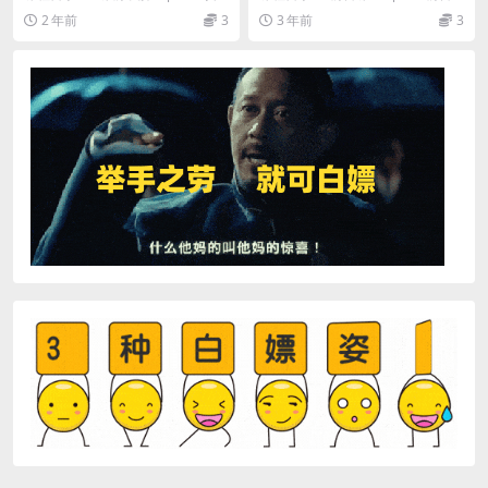
涨粉，轻松上热门
音算法原型及审核模型.mp4 3-2
课2.mp4 03抖加课01：抖加的运
2 年前
3
3 年前
3
抖...
行...