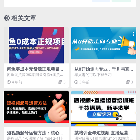
相关文章
闲鱼零成本无货源正规项目，
从0开始走向专业，千川与直
无需引流1-3天见效果，日入5
播间运营，75节千川实操运营
闲鱼无货源0成本闲鱼引流+卖货日
感兴趣的可以下载学习
00-5000（价值6980）
课
入500-1000 总共十几节课程，讲的
4 年前
3
3 年前
3
比较多，...
短视频起号运营方法：核心基
某培训全年短视频 直播运营培
础知识，高级起号技巧，快速
训班：干货满满，新手必学
课程目录 1-0课前了解.mp4 2-1抖
课程目录 01前言课1.mp4 02前言