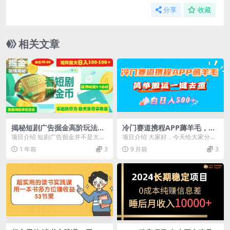
分享
收藏
相关文章
揭秘短剧广告掘金高阶玩法如
冷门赛道携程APP薅羊毛，简
何矩阵操作实现单日2-4小时
单搬运一键去重，小白日入50
项目介绍 短剧广告掘金并不是大家
项目介绍 大家好，今天给大家分享
收益300-500+
0+
理解的短剧推广，这个项目不是靠
一个新的项目，目前属于冷门赛
1 年前
3
9 月前
3
流量，而是纯执行力...
道，外面售价1980...