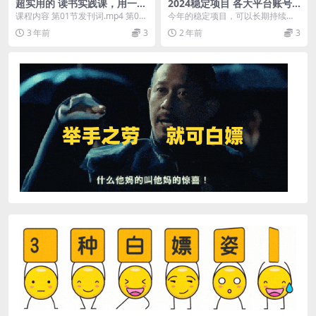
超实用的 读书实践课，用一本
2024稳定项目 各大平台账号
书 多方位赚收益（53节课）
批发倒卖 零成本纯赚信息差
课程内容 第01节发刊词.mp4 第02
今年的稳定项目，可以长期持续
实现睡后月收入10000
节01认知觉醒.mp4 第03节02规
做，比较吃执行力 一旦搭建好，中
3 年前
3
2 年前
3
划...
后期月收入几十个都不...