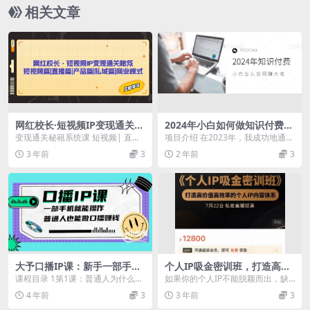
相关文章
网红校长·短视频IP变现通关秘
2024年小白如何做知识付费日
笈：短视频篇 直播篇 产品篇
入几千，0基础小白也能月入5
变现通关秘籍系统课 短视频| 直播|
项目介绍 在2023年，我成功地通过
私域篇 商业模式
-10万，【IP合伙人项目介
产品|私域商业模式 短视频IP变现
知识付费“卖项目”实现了100万以上
3 年前
3
2 年前
3
绍】
通关秘籍|...
的净利润...
大予口播IP课：新手一部手机
个人IP吸金密训班，打造高价
就能操作，普通人也能做口播
值高效率的个人IP内容体系
课程目录 1第1课：普通人为什么要
如果你的个人IP不能脱颖而出，缺
赚钱（10节课时）
（价值12800元）
做口播.mp4 2第2课：如何快手做
乏辨识度如果你的店铺总显得杂乱
4 年前
3
3 年前
3
账号定位....
无章，没有品牌感如...