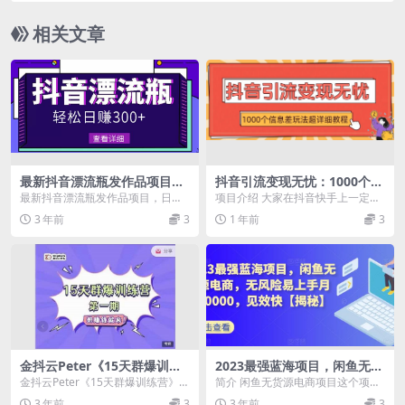
相关文章
最新抖音漂流瓶发作品项目，
抖音引流变现无忧：1000个信
日入300-500元没问题【自带
息差玩法超详细教程
最新抖音漂流瓶发作品项目，日入3
项目介绍 大家在抖音快手上一定刷
流量热度】
00-500元没问题【自带流量热度】
到过这种野路子信息差的视频，这
3 年前
3
1 年前
3
众所周知，...
类视频的特点是涨粉...
金抖云Peter《15天群爆训练
2023最强蓝海项目，闲鱼无货
营》，破解抖音玄学，群爆心
源电商，无风险易上手月赚10
金抖云Peter《15天群爆训练营》，
简介 闲鱼无货源电商项目这个项目
法，起号方式
000，见效快【揭秘】
破解抖音玄学，群爆心法，起号方
正规长久！每个月兼职做，也是轻
3 年前
3
3 年前
3