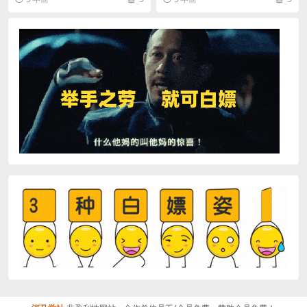
式 课程目录...
松月赚过万。 这个...