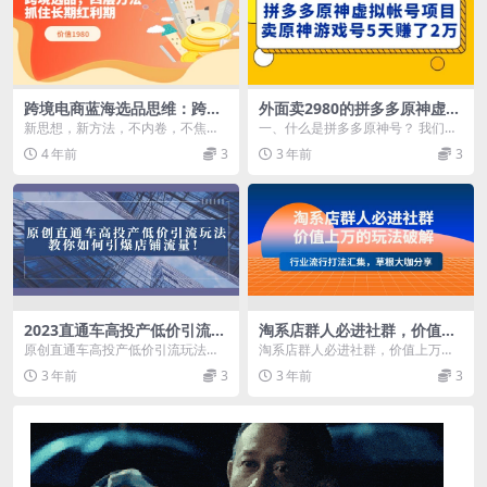
跨境电商蓝海选品思维：跨境
外面卖2980的拼多多原神虚拟
选品，四层方法，抓住长期红
帐号项目
新思想，新方法，不内卷，不焦
一、什么是拼多多原神号？ 我们在
利期（价值1980）
虑。 如何抓住长期红利。 课程大纲
拼多多销售这种抽奖原神号，利用
4 年前
3
3 年前
3
一、跨境电商的本...
小孩子不了解信息差...
2023直通车高投产低价引流玩
淘系店群人必进社群，价值上
法，教你如何引爆店铺流量！
万的玩法破解，行业流行打法
原创直通车高投产低价引流玩法，
淘系店群人必进社群，价值上万的
汇集，草根大咖分享
教你引爆店铺流量！ 后生原创直通
玩法破解，行业流行打法汇集，草
3 年前
3
3 年前
3
车高投产低价引流玩...
根大咖分享。只要你知...