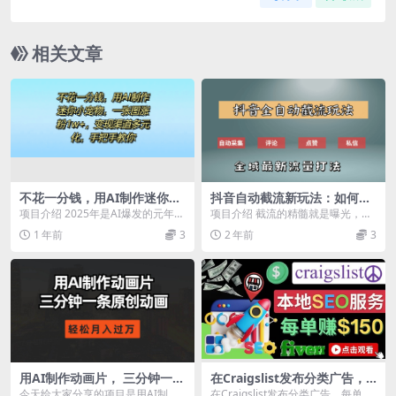
相关文章
不花一分钱，用AI制作迷你小
抖音自动截流新玩法：如何利
宠物，一张图涨粉1w+，变现
用软件自动化采集、评论、点
项目介绍 2025年是AI爆发的元年，
项目介绍 截流的精髓就是曝光，让
渠道多元化，手把手教你
赞，实现抖音精准截流？
不仅有了多种玩法，更是能用AI解
你的信息引起更多人的注意。曝光
1 年前
3
2 年前
3
决不少难题...
多了，就能让更多人...
用AI制作动画片， 三分钟一条
在Craigslist发布分类广告，
原创动画，轻松月入过万
每单提成150美元 - 免费的联
今天给大家分享的项目是用AI制作
在Craigslist发布分类广告，每单提