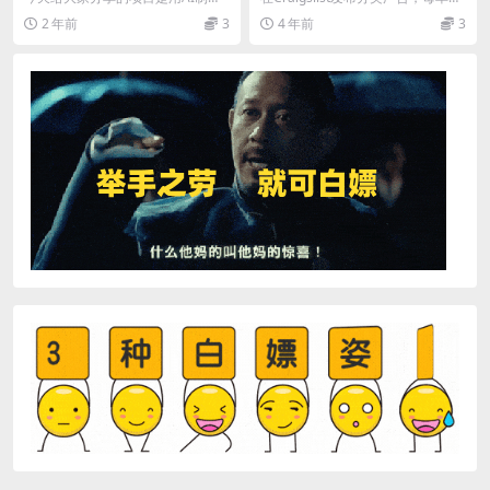
盟营销模式
动画片， 三分钟一条原创动画，轻
成150美元 - 免费的联盟营销模
2 年前
3
4 年前
3
松月入过万 这个...
式，...