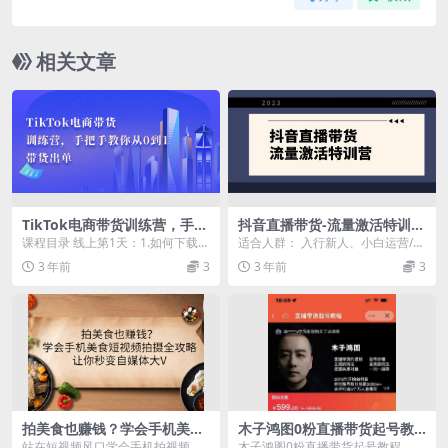
相关文章
TikTok电商带货训练营，手把
抖音直播带货-流量激活特训
手教你从0到1带货出单
营，入行新手小白主播必学
课程目录 线上第1天：1.如何下载注
适合人群： 入行新人、小白运营/主
（21节课 资料）
册TikTok？（苹果篇） 线上第1
播、个人创业者 课程内容 01_【第1
3 年前
3
3 年前
3
天：2....
-4课】...
拍美食也赚钱？学会手机美食
木子鸿图0粉直播带货起号教
短视频拍摄全攻略，让你秒变
程，直播带货的逻辑起号步骤
站在短视频风口学会手机拍视频 课
木子鸿图0粉直播带货起号教程，直