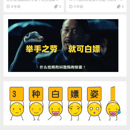
自媒体大V
主流玩法
程目录 1剪映的功能概述以及版本
播带货的逻辑起号步骤主流玩法 课
4 年前
3
3 年前
3
参数设置.mp4...
程目录 1-20...