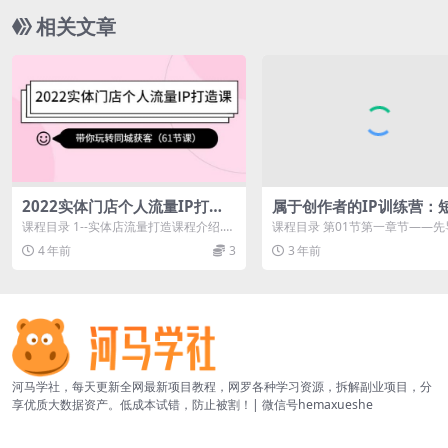
相关文章
2022实体门店个人流量IP打造
属于创作者的IP训练营：
课：带你玩转同城获客（61节
从0到1、思维与认知实操
课程目录 1--实体店流量打造课程介绍.m
课程目录 第01节第一章节——先
课）
节课）
p4 2--第一章1，个人经历.mp4...
p4 第02节第二章节——账号定
4 年前
3
3 年前
及...
河马学社，每天更新全网最新项目教程，网罗各种学习资源，拆解副业项目，分
享优质大数据资产。低成本试错，防止被割！| 微信号hemaxueshe