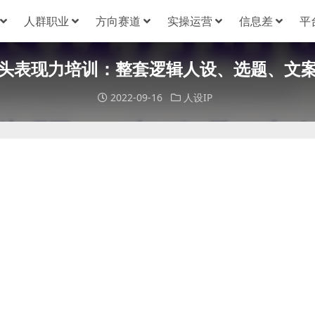
人群职业
方向赛道
实操运营
信息差
平
头表现力培训：整套逻辑人设、选题、文
2022-09-16
人设IP