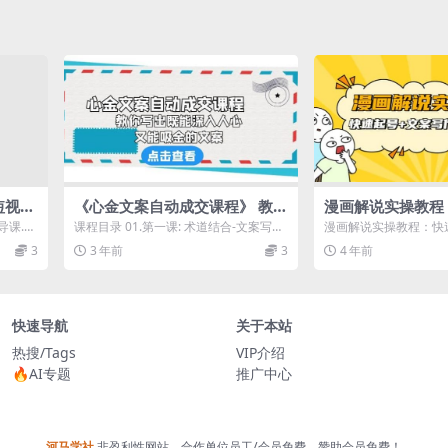
短视频
《心金文案自动成交课程》 教你
漫画解说实操教程
课（9
写出既能深入人心、又能吸金的
案写作 漫画剪辑
导课.m
课程目录 01.第一课: 术道结合-文案写作
漫画解说实操教程：快
文案
位策路
的底层逻辑 02,第二课: 学握用户...
漫画剪辑（全部流程） 
3
3 年前
3
4 年前
起...
快速导航
关于本站
热搜/Tags
VIP介绍
🔥AI专题
推广中心
河马学社
非盈利性网站，合作单位员工/会员免费，赞助会员免费！