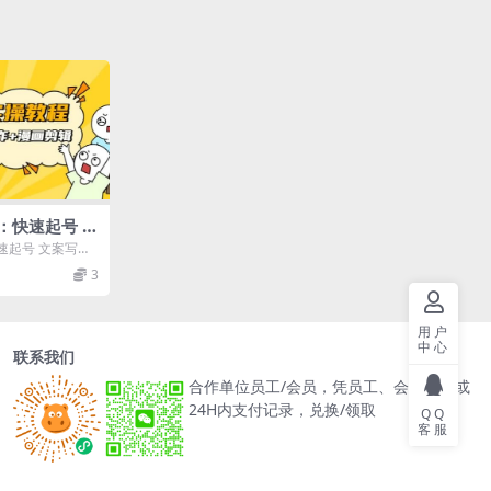
：快速起号 文
（全部流程）
速起号 文案写作
课程大纲 1.快速
3
用户
中心
联系我们
合作单位员工/会员，凭员工、会员卡号或
24H内支付记录，兑换/领取
QQ
客服