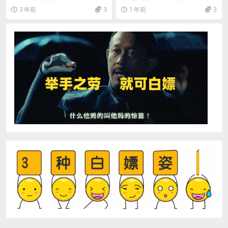
00+
早上车，早赚钱
无难度，美女号自带流量，引流变
撸，小白直接上手，知道的人少，
3 年前
3
1 年前
3
现无难度 可无脑...
早上车，早赚钱 课...