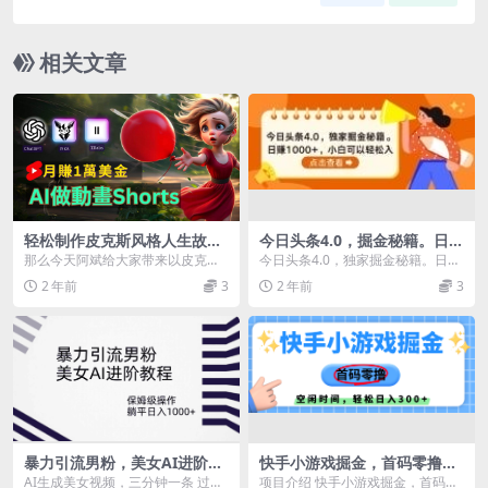
相关文章
轻松制作皮克斯风格人生故事
今日头条4.0，掘金秘籍。日赚
短视频，免费AI助你月入上万
1000+，小白可以轻松入手
那么今天阿斌给大家带来以皮克斯
今日头条4.0，独家掘金秘籍。日赚
风格为主的人生故事短视频，那么
1000+，小白可以轻松入手
2 年前
3
2 年前
3
这类视频流量非常火爆...
暴力引流男粉，美女AI进阶教
快手小游戏掘金，首码零撸，
程，保姆级操作，躺平日入10
小白直接上手，知道的人少，
AI生成美女视频，三分钟一条 过审
项目介绍 快手小游戏掘金，首码零