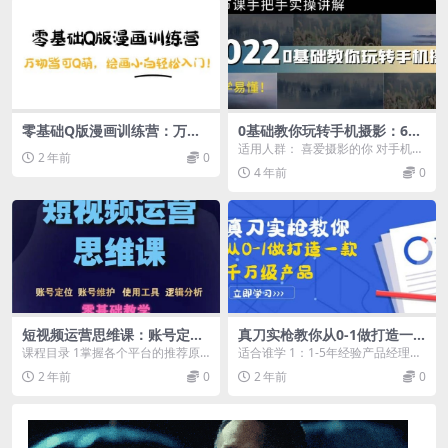
零基础Q版漫画训练营：万物
0基础教你玩转手机摄影：67
皆可Q萌，绘画小白轻松入门
节课手把手实操讲解，好学易
适用人群： 喜爱摄影的你 对手机摄
2 年前
0
懂
影一知半解的你 对手机修图调色不
4 年前
0
懂的人 想要提...
短视频运营思维课：账号定位
真刀实枪教你从0-1做打造一
+账号维护+使用工具+逻辑分
款千万级产品：策略产品能力
课程目录 1掌握各个平台的推荐原
适合谁学 1：1-5年经验产品经理
析（10节课）
市场分析 竞品分析
则.mp4 2如何创作出专业级的短视
2：想系统掌握从0到1策略产品的
2 年前
0
2 年前
0
频作品.mp...
能力 3：想...