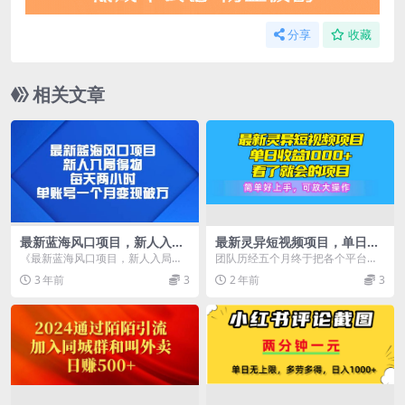
分享
收藏
相关文章
最新蓝海风口项目，新人入局
最新灵异短视频项目，单日收
得物，每天两小时，单账号一
益1000+看了就会的项目，简
《最新蓝海风口项目，新人入局得
团队历经五个月终于把各个平台的
个月变现破万
单好上手可放大操作
物，每天两小时，单账号一个月变
创作者分成计划测试出来了，我们
3 年前
3
2 年前
3
现破万》。这个项目操...
深耕5个月，同步更新...