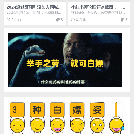
2024通过陌陌引流加入同城群
小红书评论区评论截图，一分
和叫外卖日赚500+
钟2条，可日入几千，多劳多
2024通过陌陌引流加入同城群和叫
项目介绍 今天给大家带来的项目是
得
外卖日赚500+
【评论截图项目，两分钟一块钱，
2 年前
3
8 月前
3
无上限多劳多得,随...