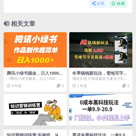
分享
收藏
相关文章
腾讯小绿书掘金，日入1000
冬季搞钱新玩法，雪地写字表
，作品制作超简单，小白也能
白送祝福、换脸，用免费AI手
《腾讯小绿书掘金，日入1000 ，作
项目介绍 不知道最近大家在小红
学会
把手教你制作，轻松涨粉3.5
品直接无脑搬运，小白也能学
书、抖音这些平台上有没有刷到一
3 年前
3
2 年前
3
w，接单到手软
会》，小绿书可以说...
些雪地写字的笔记、视...
知识营销训练营·实操班，从
零成本黑科技玩法，一单9.9单