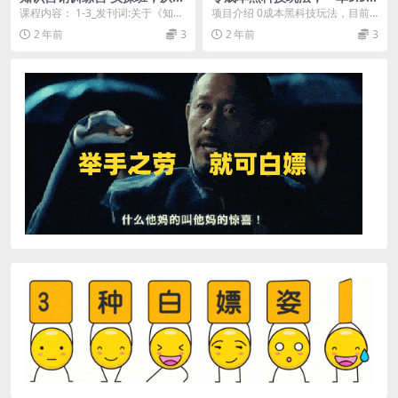
“知道”到“做到”（36节课）
日变现1000＋，小白轻松易上
课程内容： 1-3_发刊词:关于《知识
项目介绍 0成本黑科技玩法，目前
手
营销实战班》，我要向你老实交代
互联网上只有我一个人分享这个玩
2 年前
3
2 年前
3
三件事 |1...
法，目前非常好起流...