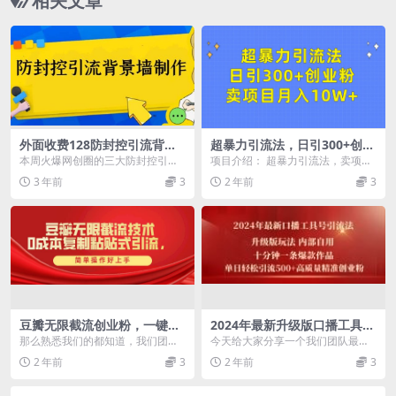
相关文章
外面收费128防封控引流背景
超暴力引流法，日引300+创业
墙制作教程，火爆圈子里的三
粉，卖项目月入10W+
本周火爆网创圈的三大防封控引流
项目介绍： 超暴力引流法，卖项目
大防封控引流神器
神器 1.双图防封控隐藏图 2.Ai创意
月收入10W+！！！2024最赚钱的
3 年前
3
2 年前
3
二维码 上...
项目，如果在...
豆瓣无限截流创业粉，一键操
2024年最新升级版口播工具号
作，卷死同行，简单操作好上
引流法，十分钟一条爆款作
那么熟悉我们的都知道，我们团队
今天给大家分享一个我们团队最新
手附赠全套工具
品，日引流500+高...
非常倾向于这种老牌平台网站的引
测试出来的引流方法，也是我们内
2 年前
3
2 年前
3
流，并不是没人做了不...
部学员自己在用的引流...