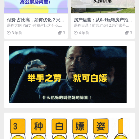
付费 占比高，如何优化？只讲
房产运营：从0-1玩转房产拍
方法，不说废话，高效解决问
剪课，拍摄 剪辑 设备，实操
课程大纲 Part1·付费占比为什么
课程目录 1前言.mp4 2房产账号的
题
讲解（价值899）
高？ Part2·付费流量：自然流量-有
四种呈现形式.mp4 3坐拍的讲解与
3 年前
3
4 年前
3
效配...
实操....