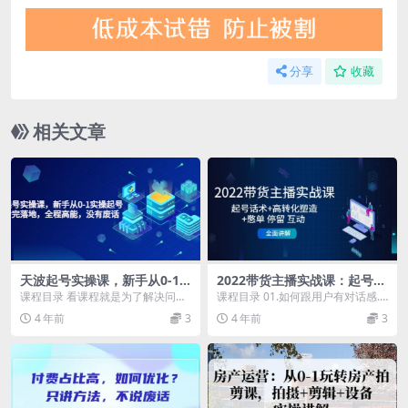
分享
收藏
相关文章
天波起号实操课，新手从0-1
2022带货主播实战课：起号话
实操起号，看完落地，全程高
术 高转化塑造 憋单 停留 互动
课程目录 看课程就是为了解决问题
课程目录 01.如何跟用户有对话感.
能，没有废话
全面讲解
自己学会看号，定位、账号的真
mp4 02.建模打标签（如何获取精
4 年前
3
4 年前
3
相、重中之重的概念...
准流量）...