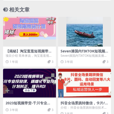
相关文章
【揭秘】淘宝逛逛短视频带货
Seven漆国内TIKTOK短视频
计划，有人能月入3000+（附
直播训练营，全球直播带货的
项目介绍 简单来说，淘宝逛逛视频
Seven漆国内TIKTOK短视频直播训
项目教程）
风口赶紧乘风掘金
分成计划就是你在淘宝平台发布短
练营，全球直播带货的风口赶紧乘
1 年前
3
3 年前
3
视频，只要视频有观...
风掘金 课...
2023短视频带货-千川专业投
抖音全场景跳转微信，卡片/圆
放课，精细化专业投放，计划
码/自动回复等八大运用场景，
介绍： 抖音全场景跳转微信技术揭
3 年前
3
纠正，提升ROI
私域运营快人一步
秘，包含私信卡片跳转、私信圆码
3 年前
3