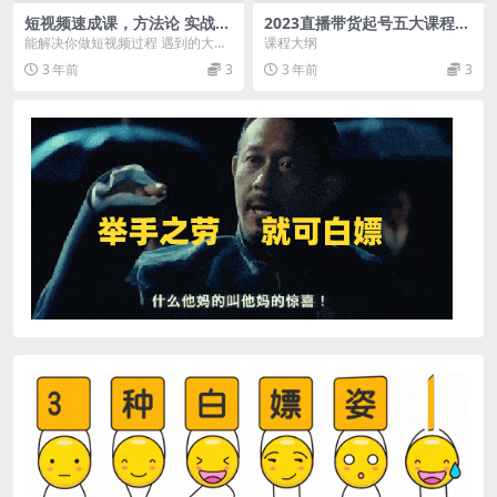
短视频速成课，方法论 实战结
2023直播带货起号五大课程，
合，学完马上上手，拒绝空理
掌握带货5大-起号方法，掌握
能解决你做短视频过程 遇到的大多
课程大纲
论 全干货分享
起新号逻辑
数问题。 《亚伦哥的短视频速成
3 年前
3
3 年前
3
课》 这是大而全的...