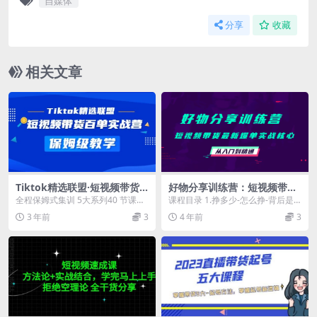
自媒体
分享
收藏
相关文章
Tiktok精选联盟·短视频带货
好物分享训练营：短视频带货
百单实战营 保姆级教学 快速
最新爆单实战核心，从入门到
全程保姆式集训 5大系列40 节课程
课程目录 1.挣多少-怎么挣-背后是
成为Tiktok带货达人
精通
学习 训练营课程内容 知趋势 1.国内
什么逻辑（2022-08-21 14：26：...
3 年前
3
4 年前
3
短视频...