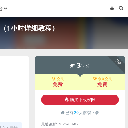
台
（1小时详细教程）
下载
3
学分
会员
永久会员
免费
免费
购买下载权限
已有
20
人解锁下载
最近更新:
2025-03-02
其它收费情