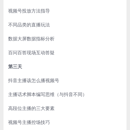
视频号投放方法指导
不同品类的直播玩法
数据大屏数据指标分析
百问百答现场互动答疑
第三天
抖音主播该怎么播视频号
主播话术脚本编写思维（与抖音不同）
高段位主播的三大要素
视频号主播控场技巧