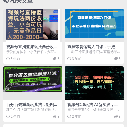
相关文章
视频号直播蓝海玩法两份收
直播带货运营入门课，手把手
益，小白可玩，无需作品日入
教你直播间月销百万
亲爱的媒体创业小伙伴们，大家
主讲:三个直播起号打法/直播选品思
200-2000+
好！今天我要和大家分享一个非常
维 【阶段】直播团队必经历的三个
3 年前
3
3 年前
3
火热的项目——视频号直...
成长阶段 【起...
百分百去重新玩儿法，短剧，
视频号2.0玩法 AI新实践，小
推文，带货神器，轻松过原
白秒变高手五分钟一条，日入
项目介绍 大家可能都知道短剧很赚
视频号赛道2.0：AI神器新实践！另
创，享百万播放
3000+
钱，但是自己剪辑功底很差，作品
辟蹊径！五分钟一条作品，小白变
2 年前
3
2 年前
3
总是不爆，可能也知...
高手，轻松达到...