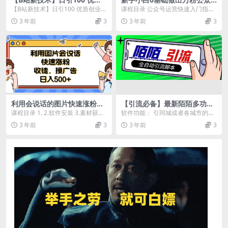
创业粉，直接套模式，快速搞
号，3个月从10人做到4W
【B站新技术】日引100 优质创业
课程目录 公众号运营快速入门指南
网赚粉
粉，业余时间月入10000
粉，直接套模式，快速搞网赚粉 引
定位：新手如何给公众号定位，快
3 年前
3
3 年前
3
流方法千千万，...
速找准方向？ 1...
利用会说话的图片快速涨粉，
【引流必备】最新陌陌多功能
收徒，接广告日入500
引流色粉脚本，解放双手自动
课程目录 1. 2.软件安装 3.素材获取
软件功能： 引同城或者各城市的精
引流【引流脚本+…
4.动态视频合作 5.动态视频合成
准涩粉 包含点赞 关注 评论 私信功
3 年前
3
3 年前
3
能 设备需求...