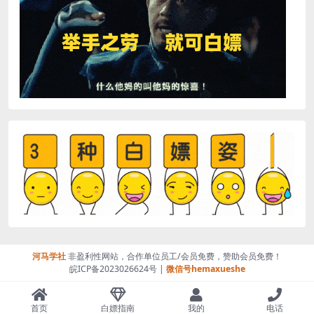
河马学社
非盈利性网站，合作单位员工/会员免费，赞助会员免费！
皖ICP备2023026624号 |
微信号hemaxueshe
首页
白嫖指南
我的
电话