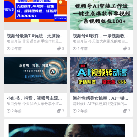
视频号最新7.0玩法，无脑操
视频号AI软件，一条视频收益
作，保姆级教程，轻松月入30
100+，一键生成爆款书单视频
项目介绍 非常适合新手操作的蓝海
项目介绍 今天给大家带来的项目是
000+
项目，全新玩法，流量池巨大，当
《视频号AI智能工作流，一键生成
2 年前
3
1 年前
3
天即可起号，复制粘...
爆款书单视频，一...
小红书，抖音，视频号主流平
海外性感美女跳舞，AI一键生
台全自动RPA引流获客，日引
成，野路子玩法，无脑搬运，
项目介绍 今天我给大家分享小红
是时候让AI帮你把握社交媒体的节
目标客户500+
听话照做，月入2w+
书，抖音，视频号等全自动引流截
奏了！想象一下，把时下最火的海
2 年前
3
2 年前
3
流，自热，投流玩法，...
外美女跳舞视频画风...