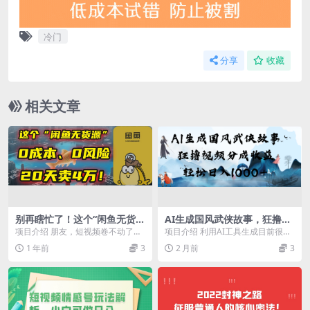
冷门
分享
收藏
相关文章
别再瞎忙了！这个“闲鱼无货
AI生成国风武侠故事，狂撸视
源”玩法，0成本、0风险，我2
频分成收益，轻松日入1000
项目介绍 朋友，短视频卷不动了？
项目介绍 利用AI工具生成目前很火
0天卖4万！
+！【可多平台分发】
我告诉你，一个被大卖家们忽略的
的武侠/玄幻类的视频，生成的视频
1 年前
3
2 月前
3
“蓝海”平台，我们...
国风精美，原创...