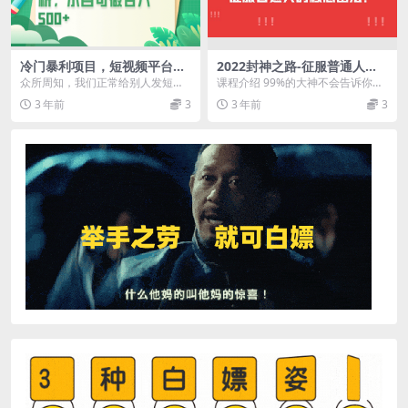
冷门暴利项目，短视频平台情
2022封神之路-征服普通人的
感短信，小白月入万元
核心密法，全面打通认知-价值
众所周知，我们正常给别人发短
课程介绍 99%的大神不会告诉你的
6977元
信，显示的是自己的真实号码，而
核心真相听完后钱是你的人是你的
3 年前
3
3 年前
3
匿名短信显示的是虚拟号...
心是你的这辈子是...