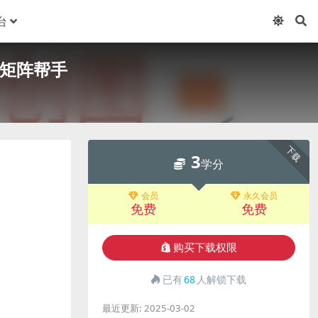
台
,矩阵帮手
下载
3
学分
会员
永久会员
免费
免费
购买下载权限
已有
68
人解锁下载
最近更新:
2025-03-02