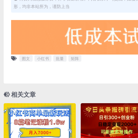
形，均非本站所为，谨防上当
图文
小红书
批量
矩阵
相关文章