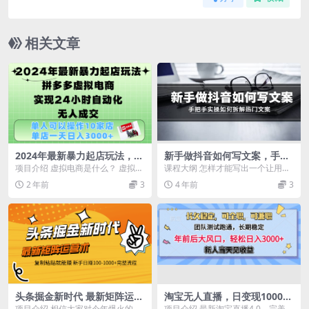
相关文章
2024年最新暴力起店玩法，拼
新手做抖音如何写文案，手把
多多虚拟电商，实现24小时自
手实操如何拆解热门文案
项目介绍 虚拟电商是什么？ 虚拟电
课程大纲 怎样才能写出一个让用户
动化无人成交，单人可以操作
商 顾名思义在各大平台售卖虚拟产
愿意买单的文案（文案本质） 什么
2 年前
3
4 年前
3
10家店，单店日入3000+
品，也是目前为...
样的文案能让用户...
头条掘金新时代 最新矩阵运营
淘宝无人直播，日变现1000
术 复制粘贴就能赚 新手日赚1
+，蓝海项目，纯挂机
项目介绍 相信大家对今年爆火的今
项目介绍 最新淘宝直播4.0，完美实