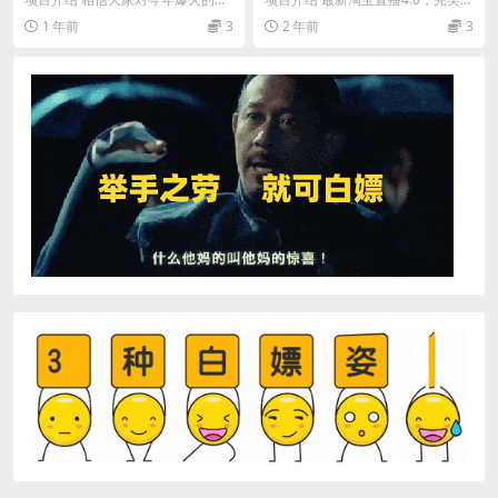
00-1000+完整流程
日头条项目都有所了解，也听说过
现睡后收入，操作简单，大家跟着
1 年前
3
2 年前
3
一些人都拿到了结果...
吃肉就完事了，...